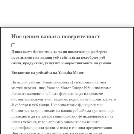
Ние ценим вашата поверителност
Използваме бисквитки, за да ни помогнат да разберем
посетителите на нашия уеб сайт и за да подобрим уеб
сайта, продуктите, услугите и маркетинговите ни усилия.
Бисквитки на уебсайта на Yamaha Motor
На нашия уебсайт (yamaha-motor.eu) - и всякакви негови
местни версии - ние, Yamaha Motor Europe N.V., използваме
неговите клонове и нейните филиали, за да използваме
бисквитки, включително техники, подобни на бисквитки, като
JavaScript и уеб маяци. Ние използваме функционални
бисквитки, за да позволим на нашия уебсайт да функционира
правилно и да ви предоставим основни функционалности на
нашия уебсайт, като например запомняне на вашите
идентификационни данни за вход и езикови предпочитания.
Ние също така използваме бисквитки за анализи, за да