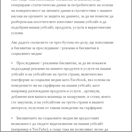
генерираме статистически данни за потребителите на основа
на поверителност на личните данни в съответствие с нашите
насоки на органите за защита на данните, за да ни помогне да
разберем как посетителите използват нашия уебсайт и да
подобрим нашия уебсайт, продукти, услуги и маркетингови
усилия.
Ако дадете съгласието си чрез бутона по-долу, ще използваме
и бисквитки за проследяване / реклама и бисквитки в
социалните медии:
Проследяване / рекламни бисквитки, за да ви покажем
подходящи реклами на нашите продукти и услуги на нашия
уебсайт и на уебсайтове на трети страни, включително
платформи за социални медии като Facebook, въз основа на
поведението ви на сърфиране на нашия уебсайт, като
например разглеждани продукти и услуги. , артикули,
добавени към вашата кошница за пазаруване, и стоки, които
сте закупили, и на уебсайтове на трети страни и вашите
интереси, получени от такова поведение на сърфиране.
Бисквитките на социалните медии ви предоставят
възможност да гледате видеоклипове на нашия уебсайт
(например в YouTube), а също така ви позволяват лесно да