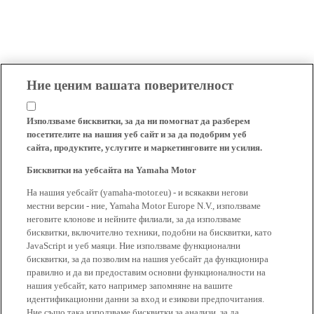
Ние ценим вашата поверителност
Използваме бисквитки, за да ни помогнат да разберем
посетителите на нашия уеб сайт и за да подобрим уеб
сайта, продуктите, услугите и маркетинговите ни усилия.
Бисквитки на уебсайта на Yamaha Motor
На нашия уебсайт (yamaha-motor.eu) - и всякакви негови
местни версии - ние, Yamaha Motor Europe N.V., използваме
неговите клонове и нейните филиали, за да използваме
бисквитки, включително техники, подобни на бисквитки, като
JavaScript и уеб маяци. Ние използваме функционални
бисквитки, за да позволим на нашия уебсайт да функционира
правилно и да ви предоставим основни функционалности на
нашия уебсайт, като например запомняне на вашите
идентификационни данни за вход и езикови предпочитания.
Ние също така използваме бисквитки за анализи, за да