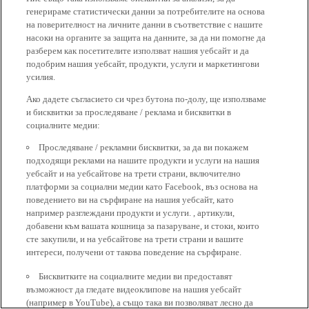
генерираме статистически данни за потребителите на основа
на поверителност на личните данни в съответствие с нашите
насоки на органите за защита на данните, за да ни помогне да
разберем как посетителите използват нашия уебсайт и да
подобрим нашия уебсайт, продукти, услуги и маркетингови
усилия.
Ако дадете съгласието си чрез бутона по-долу, ще използваме
и бисквитки за проследяване / реклама и бисквитки в
социалните медии:
Проследяване / рекламни бисквитки, за да ви покажем
подходящи реклами на нашите продукти и услуги на нашия
уебсайт и на уебсайтове на трети страни, включително
платформи за социални медии като Facebook, въз основа на
поведението ви на сърфиране на нашия уебсайт, като
например разглеждани продукти и услуги. , артикули,
добавени към вашата кошница за пазаруване, и стоки, които
сте закупили, и на уебсайтове на трети страни и вашите
интереси, получени от такова поведение на сърфиране.
Бисквитките на социалните медии ви предоставят
възможност да гледате видеоклипове на нашия уебсайт
(например в YouTube), а също така ви позволяват лесно да