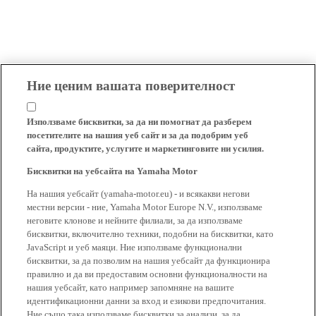
Ние ценим вашата поверителност
Използваме бисквитки, за да ни помогнат да разберем
посетителите на нашия уеб сайт и за да подобрим уеб
сайта, продуктите, услугите и маркетинговите ни усилия.
Бисквитки на уебсайта на Yamaha Motor
На нашия уебсайт (yamaha-motor.eu) - и всякакви негови
местни версии - ние, Yamaha Motor Europe N.V., използваме
неговите клонове и нейните филиали, за да използваме
бисквитки, включително техники, подобни на бисквитки, като
JavaScript и уеб маяци. Ние използваме функционални
бисквитки, за да позволим на нашия уебсайт да функционира
правилно и да ви предоставим основни функционалности на
нашия уебсайт, като например запомняне на вашите
идентификационни данни за вход и езикови предпочитания.
Ние също така използваме бисквитки за анализи, за да