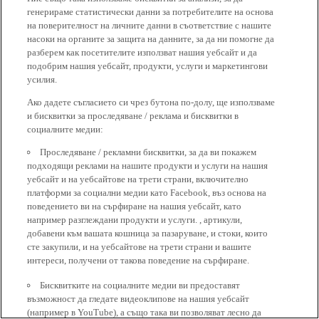
генерираме статистически данни за потребителите на основа
на поверителност на личните данни в съответствие с нашите
насоки на органите за защита на данните, за да ни помогне да
разберем как посетителите използват нашия уебсайт и да
подобрим нашия уебсайт, продукти, услуги и маркетингови
усилия.
Ако дадете съгласието си чрез бутона по-долу, ще използваме
и бисквитки за проследяване / реклама и бисквитки в
социалните медии:
Проследяване / рекламни бисквитки, за да ви покажем
подходящи реклами на нашите продукти и услуги на нашия
уебсайт и на уебсайтове на трети страни, включително
платформи за социални медии като Facebook, въз основа на
поведението ви на сърфиране на нашия уебсайт, като
например разглеждани продукти и услуги. , артикули,
добавени към вашата кошница за пазаруване, и стоки, които
сте закупили, и на уебсайтове на трети страни и вашите
интереси, получени от такова поведение на сърфиране.
Бисквитките на социалните медии ви предоставят
възможност да гледате видеоклипове на нашия уебсайт
(например в YouTube), а също така ви позволяват лесно да