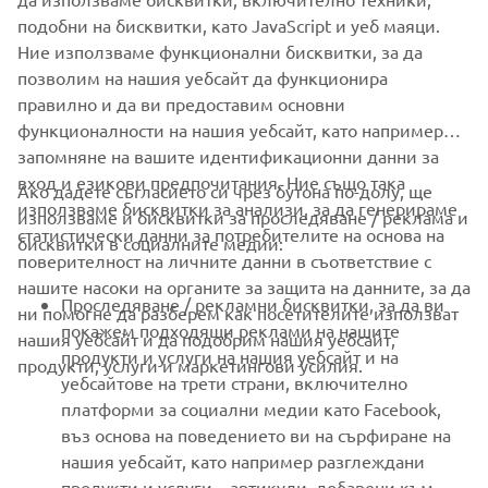
SUPPORT
подобни на бисквитки, като JavaScript и уеб маяци.
Ние използваме функционални бисквитки, за да
позволим на нашия уебсайт да функционира
НОВИНАРСКИ БЮЛЕТИН
правилно и да ви предоставим основни
Бъдете първите, които ще научат за най-новите оферти,
функционалности на нашия уебсайт, като например
специални събития, нови модели и много други
запомняне на вашите идентификационни данни за
вход и езикови предпочитания. Ние също така
Ако дадете съгласието си чрез бутона по-долу, ще
използваме бисквитки за анализи, за да генерираме
използваме и бисквитки за проследяване / реклама и
статистически данни за потребителите на основа на
бисквитки в социалните медии:
АБОНИРАНЕ
поверителност на личните данни в съответствие с
нашите насоки на органите за защита на данните, за да
Проследяване / рекламни бисквитки, за да ви
ни помогне да разберем как посетителите използват
Прочетете нашата Политика за поверителност, за да научите
покажем подходящи реклами на нашите
как обработваме вашите лични данни:
нашия уебсайт и да подобрим нашия уебсайт,
Политика за защита на
продукти и услуги на нашия уебсайт и на
личните данни
продукти, услуги и маркетингови усилия.
уебсайтове на трети страни, включително
платформи за социални медии като Facebook,
Bulgaria (Bulgarian)
въз основа на поведението ви на сърфиране на
нашия уебсайт, като например разглеждани
продукти и услуги. , артикули, добавени към