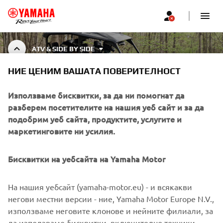
ATV & SIDE BY SIDE
НИЕ ЦЕНИМ ВАШАТА ПОВЕРИТЕЛНОСТ
АКСЕСОАРИ ЗА ATV & SIDE
BY SIDE
Използваме бисквитки, за да ни помогнат да
разберем посетителите на нашия уеб сайт и за да
подобрим уеб сайта, продуктите, услугите и
маркетинговите ни усилия.
CORPORATE
Бисквитки на уебсайта на Yamaha Motor
FOR BUSINESS
На нашия уебсайт (yamaha-motor.eu) - и всякакви
MORE YAMAHA
негови местни версии - ние, Yamaha Motor Europe N.V.,
използваме неговите клонове и нейните филиали, за
да използваме бисквитки, включително техники,