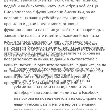
SUPPORT
подобни на бисквитки, като JavaScript и уеб маяци.
Ние използваме функционални бисквитки, за да
позволим на нашия уебсайт да функционира
НОВИНАРСКИ БЮЛЕТИН
правилно и да ви предоставим основни
Бъдете първите, които ще научат за най-новите оферти,
функционалности на нашия уебсайт, като например
специални събития, нови модели и много други
запомняне на вашите идентификационни данни за
вход и езикови предпочитания. Ние също така
Ако дадете съгласието си чрез бутона по-долу, ще
използваме бисквитки за анализи, за да генерираме
използваме и бисквитки за проследяване / реклама и
статистически данни за потребителите на основа на
бисквитки в социалните медии:
АБОНИРАНЕ
поверителност на личните данни в съответствие с
нашите насоки на органите за защита на данните, за да
Проследяване / рекламни бисквитки, за да ви
ни помогне да разберем как посетителите използват
Прочетете нашата Политика за поверителност, за да научите
покажем подходящи реклами на нашите
как обработваме вашите лични данни:
нашия уебсайт и да подобрим нашия уебсайт,
Политика за защита на
продукти и услуги на нашия уебсайт и на
личните данни
продукти, услуги и маркетингови усилия.
уебсайтове на трети страни, включително
платформи за социални медии като Facebook,
Bulgaria (Bulgarian)
въз основа на поведението ви на сърфиране на
нашия уебсайт, като например разглеждани
продукти и услуги. , артикули, добавени към