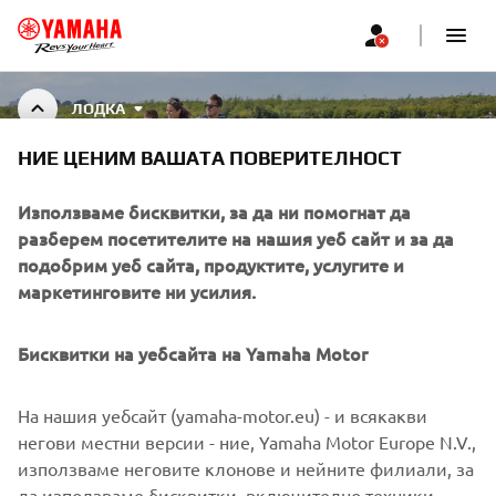
ЛОДКА
НИЕ ЦЕНИМ ВАШАТА ПОВЕРИТЕЛНОСТ
BOAT ACCESSORIES
Използваме бисквитки, за да ни помогнат да
разберем посетителите на нашия уеб сайт и за да
подобрим уеб сайта, продуктите, услугите и
маркетинговите ни усилия.
CORPORATE
Бисквитки на уебсайта на Yamaha Motor
FOR BUSINESS
На нашия уебсайт (yamaha-motor.eu) - и всякакви
MORE YAMAHA
негови местни версии - ние, Yamaha Motor Europe N.V.,
използваме неговите клонове и нейните филиали, за
да използваме бисквитки, включително техники,