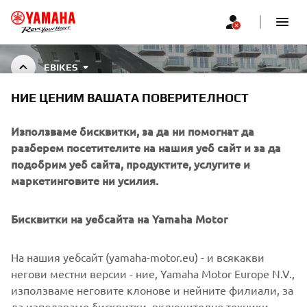
EBIKES
НИЕ ЦЕНИМ ВАШАТА ПОВЕРИТЕЛНОСТ
EBIKE ACCESSORIES
Използваме бисквитки, за да ни помогнат да
разберем посетителите на нашия уеб сайт и за да
подобрим уеб сайта, продуктите, услугите и
маркетинговите ни усилия.
CORPORATE
Бисквитки на уебсайта на Yamaha Motor
FOR BUSINESS
На нашия уебсайт (yamaha-motor.eu) - и всякакви
MORE YAMAHA
негови местни версии - ние, Yamaha Motor Europe N.V.,
използваме неговите клонове и нейните филиали, за
да използваме бисквитки, включително техники,