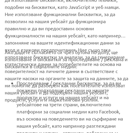
SUPPORT
подобни на бисквитки, като JavaScript и уеб маяци.
Ние използваме функционални бисквитки, за да
позволим на нашия уебсайт да функционира
НОВИНАРСКИ БЮЛЕТИН
правилно и да ви предоставим основни
Бъдете първите, които ще научат за най-новите оферти,
функционалности на нашия уебсайт, като например
специални събития, нови модели и много други
запомняне на вашите идентификационни данни за
вход и езикови предпочитания. Ние също така
Ако дадете съгласието си чрез бутона по-долу, ще
използваме бисквитки за анализи, за да генерираме
използваме и бисквитки за проследяване / реклама и
статистически данни за потребителите на основа на
бисквитки в социалните медии:
АБОНИРАНЕ
поверителност на личните данни в съответствие с
нашите насоки на органите за защита на данните, за да
Проследяване / рекламни бисквитки, за да ви
ни помогне да разберем как посетителите използват
Прочетете нашата Политика за поверителност, за да научите
покажем подходящи реклами на нашите
как обработваме вашите лични данни:
нашия уебсайт и да подобрим нашия уебсайт,
Политика за защита на
продукти и услуги на нашия уебсайт и на
личните данни
продукти, услуги и маркетингови усилия.
уебсайтове на трети страни, включително
платформи за социални медии като Facebook,
Bulgaria (Bulgarian)
въз основа на поведението ви на сърфиране на
нашия уебсайт, като например разглеждани
продукти и услуги. , артикули, добавени към