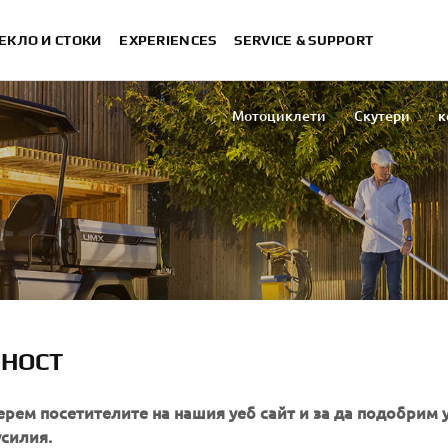
ЕКЛО И СТОКИ
EXPERIENCES
SERVICE & SUPPORT
Мотоциклети
Скутери
к
ATV & Side by Side
Автом
 АВТОМОБИЛИ
ЛНОСТ
ерем посетителите на нашия уеб сайт и за да подобрим 
усилия.