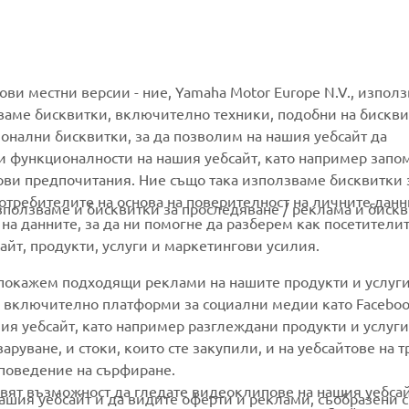
MORE YAMAHA
SUPPORT
гови местни версии - ние, Yamaha Motor Europe N.V., изпол
ваме бисквитки, включително техники, подобни на бискви
ионални бисквитки, за да позволим на нашия уебсайт да
MyYamaha
Parts Catalogue
и функционалности на нашия уебсайт, като например запо
Yamaha Music
Book Maintenance
ови предпочитания. Ние също така използваме бисквитки 
потребителите на основа на поверителност на личните данн
Yamaha Racing
Dealer locator
използваме и бисквитки за проследяване / реклама и бискв
 на данните, за да ни помогне да разберем как посетители
Yamaha Motor Global
Management of Waste
йт, продукти, услуги и маркетингови усилия.
Batteries
Mobile Apps
 покажем подходящи реклами на нашите продукти и услуги
и, включително платформи за социални медии като Faceboo
ия уебсайт, като например разглеждани продукти и услуги.
руване, и стоки, които сте закупили, и на уебсайтове на т
 поведение на сърфиране.
вят възможност да гледате видеоклипове на нашия уебса
ашия уебсайт и да видите оферти и реклами, съобразени с