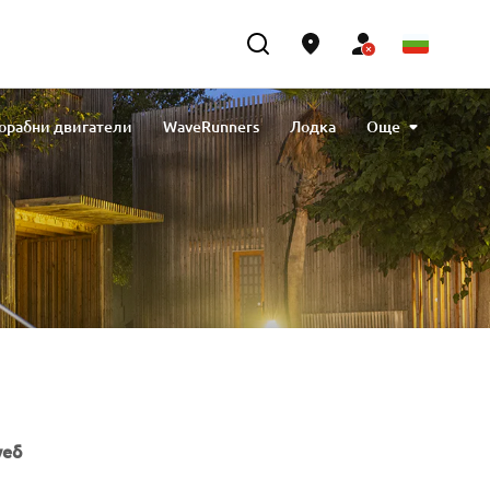
орабни двигатели
WaveRunners
Лодка
Още
обили за голф
Снегоходки
Engine Oils
Cleaning & Protection
eBikes
уеб