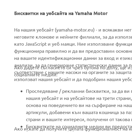
Бисквитки на уебсайта на Yamaha Motor
CORPORATE
FOR BUSINESS
На нашия уебсайт (yamaha-motor.eu) - и всякакви не
неговите клонове и нейните филиали, за да използ
като JavaScript и уеб маяци. Ние използваме функц
About us
eBike systems
функционира правилно и да ви предоставим основн
News
Authorities
на вашите идентификационни данни за вход и език
анализи, за да генерираме статистически данни за 
Events
Golfcourses
Ако дадете съгласието си чрез бутона по-долу, ще 
съответствие с нашите насоки на органите за защита
социалните медии:
Press
First responders
използват нашия уебсайт и да подобрим нашия уебса
Brochures
Driving schools
Проследяване / рекламни бисквитки, за да ви
Working at Yamaha
Robotics
нашия уебсайт и на уебсайтове на трети стран
основа на поведението ви на сърфиране на наш
Become a Dealer
Partnerships
артикули, добавени към вашата кошница за паза
Human Rights Policy
Technical information for
страни и вашите интереси, получени от такова
independent dealers
Бисквитките на социалните медии ви предоста
Ако искате да получите цялата функционалност на н
Sustainability Basic Policy