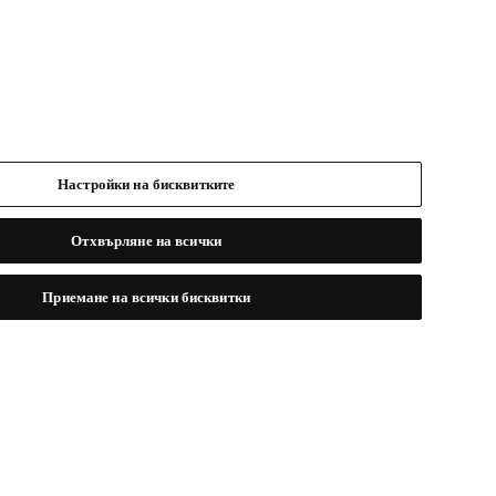
Настройки на бисквитките
Отхвърляне на всички
Приемане на всички бисквитки