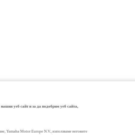
 нашия уеб сайт и за да подобрим уеб сайта,
ние, Yamaha Motor Europe N.V., използваме неговите
ники, подобни на бисквитки, като JavaScript и уеб