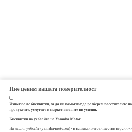
Ние ценим вашата поверителност
Използваме бисквитки, за да ни помогнат да разберем посетителите на
продуктите, услугите и маркетинговите ни усилия.
Бисквитки на уебсайта на Yamaha Motor
На нашия уебсайт (yamaha-motor.eu) - и всякакви негови местни версии - 
клонове и нейните филиали, за да използваме бисквитки, включително тех