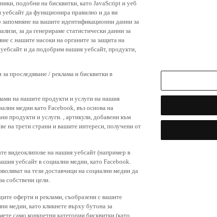
я уебсайт да функционира правилно и да ви
р запомняне на вашите идентификационни данни за
ализи, за да генерираме статистически данни за
вие с нашите насоки на органите за защита на
я уебсайт и да подобрим нашия уебсайт, продукти,
 за проследяване / реклама и бисквитки в
лами на нашите продукти и услуги на нашия
иални медии като Facebook, въз основа на
ни продукти и услуги. , артикули, добавени към
ове на трети страни и вашите интереси, получени от
ате видеоклипове на нашия уебсайт (например в
нашия уебсайт в социални медии, като Facebook.
зволяват на тези доставчици на социални медии да
за собствени цели.
дите оферти и реклами, съобразени с вашите
лни медии, като кликнете върху бутона за
емете само конкретни категории бисквитки (като
зирайте настройките си за бисквитки“ по-долу.