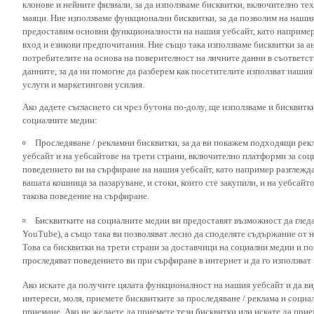
маяци. Ние използваме функционални бисквитки, за да позволим на наши
предоставим основни функционалности на нашия уебсайт, като наприме
вход и езикови предпочитания. Ние също така използваме бисквитки за ан
потребителите на основа на поверителност на личните данни в съответст
данните, за да ни помогне да разберем как посетителите използват наши
услуги и маркетингови усилия.
Ако дадете съгласието си чрез бутона по-долу, ще използваме и бисквитки
социалните медии:
Проследяване / рекламни бисквитки, за да ви покажем подходящи рек
уебсайт и на уебсайтове на трети страни, включително платформи за соц
поведението ви на сърфиране на нашия уебсайт, като например разглежда
вашата кошница за пазаруване, и стоки, които сте закупили, и на уебсайт
такова поведение на сърфиране.
Бисквитките на социалните медии ви предоставят възможност да глед
YouTube), а също така ви позволяват лесно да споделяте съдържание от 
Това са бисквитки на трети страни за доставчици на социални медии и по
проследяват поведението ви при сърфиране в интернет и да го използват 
Ако искате да получите цялата функционалност на нашия уебсайт и да ви
интереси, моля, приемете бисквитките за проследяване / реклама и социа
приемане. Ако не желаете да приемете тези бисквитки или искате да при
бисквитки в социалните медии), моля, кликнете върху бутона „персонали