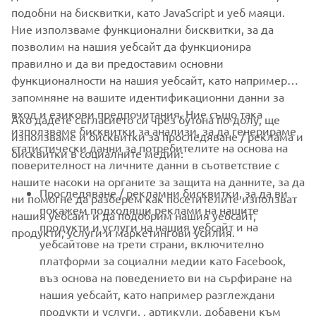
Oil tank
подобни на бисквитки, като JavaScript и уеб маяци.
3.0 litres
capacity
Ние използваме функционални бисквитки, за да
позволим на нашия уебсайт да функционира
правилно и да ви предоставим основни
функционалности на нашия уебсайт, като например
запомняне на вашите идентификационни данни за
вход и езикови предпочитания. Ние също така
Ако дадете съгласието си чрез бутона по-долу, ще
CORPORATE
използваме бисквитки за анализи, за да генерираме
използваме и бисквитки за проследяване / реклама и
статистически данни за потребителите на основа на
бисквитки в социалните медии:
поверителност на личните данни в съответствие с
FOR BUSINESS
нашите насоки на органите за защита на данните, за да
Проследяване / рекламни бисквитки, за да ви
ни помогне да разберем как посетителите използват
MORE YAMAHA
покажем подходящи реклами на нашите
нашия уебсайт и да подобрим нашия уебсайт,
продукти и услуги на нашия уебсайт и на
продукти, услуги и маркетингови усилия.
уебсайтове на трети страни, включително
SUPPORT
платформи за социални медии като Facebook,
въз основа на поведението ви на сърфиране на
нашия уебсайт, като например разглеждани
НОВИНАРСКИ БЮЛЕТИН
продукти и услуги. , артикули, добавени към