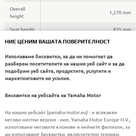
Overall
1,270 mm
height
Seat height
835 mm
НИЕ ЦЕНИМ ВАШАТА ПОВЕРИТЕЛНОСТ
Wheel base
1,450 mm
Minimum
Използваме бисквитки, за да ни помогнат да
ground
140 mm
разберем посетителите на нашия уеб сайт и за да
clearance
подобрим уеб сайта, продуктите, услугите и
маркетинговите ни усилия.
Wet weight
(including
196 kg
Бисквитки на уебсайта на Yamaha Motor
full oil and
fuel tank)
На нашия уебсайт (yamaha-motor.eu) - и всякакви
Fuel tank
негови местни версии - ние, Yamaha Motor Europe N.V.,
17 litres
capacity
използваме неговите клонове и нейните филиали, за
да използваме бисквитки, включително техники,