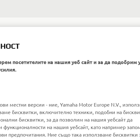
ЛНОСТ
ерем посетителите на нашия уеб сайт и за да подобрим 
усилия.
MORE YAMAHA
SUPPORT
гови местни версии - ние, Yamaha Motor Europe N.V., изпол
ваме бисквитки, включително техники, подобни на бискви
ионални бисквитки, за да позволим на нашия уебсайт да
MyYamaha
Parts Catalogue
и функционалности на нашия уебсайт, като например запо
Yamaha Music
Book Maintenance
ови предпочитания. Ние също така използваме бисквитки 