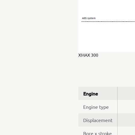
XMAX 300
Engine
Engine type
Displacement
Bore x stroke