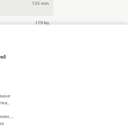
135 mm
179 kg
13 litres
уеб
НОВИНАРСКИ БЮЛЕТИН
зваме
тки,
Бъдете първите, които ще научат за най-новите оферти,
специални събития, нови модели и много други
мняне
за