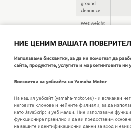
ground
clearance
Wet weight
Fuel tank
НИЕ ЦЕНИМ ВАШАТА ПОВЕРИТЕ
capacity
Използваме бисквитки, за да ни помогнат да разб
сайта, продуктите, услугите и маркетинговите ни 
Бисквитки на уебсайта на Yamaha Motor
CORPORATE
FOR BUSINESS
На нашия уебсайт (yamaha-motor.eu) - и всякакви не
неговите клонове и нейните филиали, за да използ
като JavaScript и уеб маяци. Ние използваме функц
About us
eBike systems
функционира правилно и да ви предоставим основн
News
Authorities
на вашите идентификационни данни за вход и език