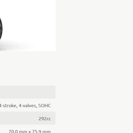
 4-stroke, 4-valves, SOHC
292cc
70.0 mm x 75.9 mm