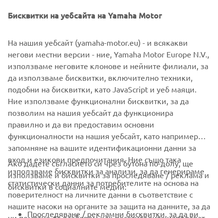
all produced in-house, ensuring consistent quality and
Бисквитки на уебсайта на Yamaha Motor
control over lead-times.
Headquartered in Neuss, Germany, Yamaha FA Section
На нашия уебсайт (yamaha-motor.eu) - и всякакви
serves customers in all Europe.
негови местни версии - ние, Yamaha Motor Europe N.V.,
използваме неговите клонове и нейните филиали, за
https://fa.yamaha-motor-robotics.de/
да използваме бисквитки, включително техники,
подобни на бисквитки, като JavaScript и уеб маяци.
#DiscoverYamahaRobotics
Ние използваме функционални бисквитки, за да
позволим на нашия уебсайт да функционира
правилно и да ви предоставим основни
функционалности на нашия уебсайт, като например
запомняне на вашите идентификационни данни за
вход и езикови предпочитания. Ние също така
Ако дадете съгласието си чрез бутона по-долу, ще
CORPORATE
използваме бисквитки за анализи, за да генерираме
използваме и бисквитки за проследяване / реклама и
статистически данни за потребителите на основа на
бисквитки в социалните медии:
поверителност на личните данни в съответствие с
FOR BUSINESS
нашите насоки на органите за защита на данните, за да
Проследяване / рекламни бисквитки, за да ви
ни помогне да разберем как посетителите използват