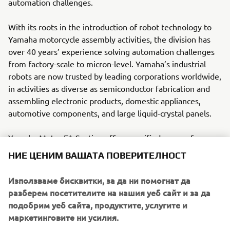
automation challenges.
With its roots in the introduction of robot technology to
Yamaha motorcycle assembly activities, the division has
over 40 years’ experience solving automation challenges
from factory-scale to micron-level. Yamaha’s industrial
robots are now trusted by leading corporations worldwide,
in activities as diverse as semiconductor fabrication and
assembling electronic products, domestic appliances,
automotive components, and large liquid-crystal panels.
Yamaha Motor FA Section offers a unified range of
solutions for robotic assembly, including single-axis
НИЕ ЦЕНИМ ВАШАТА ПОВЕРИТЕЛНОСТ
robots, SCARA, cartesian, and articulated robots.
Innovations such as the LCMR200 linear conveyor module;
Използваме бисквитки, за да ни помогнат да
a smoother, space-saving and more versatile successor to
разберем посетителите на нашия уеб сайт и за да
conventional belt and roller conveyors continue to set the
подобрим уеб сайта, продуктите, услугите и
pace in factory automation. Core robotic technologies as
маркетинговите ни усилия.
well as key components and complete robot systems are