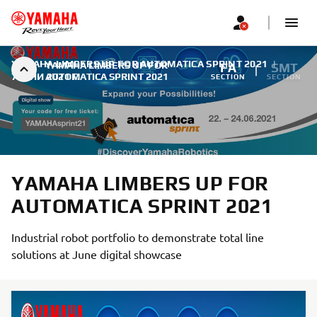
YAMAHA LIMBERS UP FOR AUTOMATICA SPRINT 2021
|
YAMAHA LIMBERS UP FOR
FA
SMT
7 ЮНИ 2021 Г.
AUTOMATICA SPRINT 2021
SECTION
SECTION
YAMAHA LIMBERS UP FOR
AUTOMATICA SPRINT 2021
Industrial robot portfolio to demonstrate total line
solutions at June digital showcase