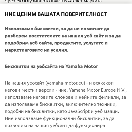
Чрез ексклузивното Invictus Atelier марката
допълнително издига това ниво на съвършенство,
НИЕ ЦЕНИМ ВАШАТА ПОВЕРИТЕЛНОСТ
предлагайки специализирана услуга за
персонализация, при която собствениците могат да
Използваме бисквитки, за да ни помогнат да
избират цветове и
разберем посетителите на нашия уеб сайт и за да
довършителни елементи, за да създадат уникален,
подобрим уеб сайта, продуктите, услугите и
единствен по рода си плавателен съд. Фирмената
маркетинговите ни усилия.
гама е идеална за онези
, които искат плаването да се усеща елегантно,
изискано и без усилие луксозно.
Бисквитки на уебсайта на Yamaha Motor
На нашия уебсайт (yamaha-motor.eu) - и всякакви
негови местни версии - ние, Yamaha Motor Europe N.V.,
използваме неговите клонове и нейните филиали, за
1
/
10
да използваме бисквитки, включително техники,
подобни на бисквитки, като JavaScript и уеб маяци.
Ние използваме функционални бисквитки, за да
ОФИЦИАЛЕН УЕБСАЙТ НА INVICTUS
позволим на нашия уебсайт да функционира