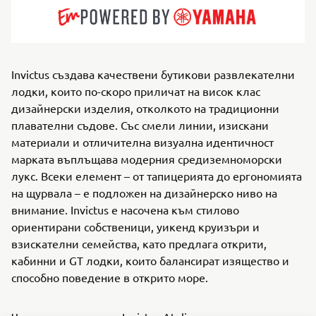
Invictus създава качествени бутикови развлекателни
лодки, които по-скоро приличат на висок клас
дизайнерски изделия, отколкото на традиционни
плавателни съдове. Със смели линии, изискани
материали и отличителна визуална идентичност
марката въплъщава модерния средиземноморски
лукс. Всеки елемент – от тапицерията до ергономията
на щурвала – е подложен на дизайнерско ниво на
внимание. Invictus е насочена към стилово
ориентирани собственици, уикенд круизъри и
взискателни семейства, като предлага открити,
кабинни и GT лодки, които балансират изящество и
способно поведение в открито море.