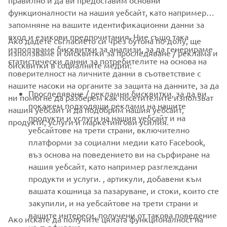
правилно и да ви предоставим основни
функционалности на нашия уебсайт, като например
запомняне на вашите идентификационни данни за
вход и езикови предпочитания. Ние също така
Ако дадете съгласието си чрез бутона по-долу, ще
CORPORATE
използваме бисквитки за анализи, за да генерираме
използваме и бисквитки за проследяване / реклама и
статистически данни за потребителите на основа на
бисквитки в социалните медии:
поверителност на личните данни в съответствие с
FOR BUSINESS
нашите насоки на органите за защита на данните, за да
Проследяване / рекламни бисквитки, за да ви
ни помогне да разберем как посетителите използват
MORE YAMAHA
покажем подходящи реклами на нашите
нашия уебсайт и да подобрим нашия уебсайт,
продукти и услуги на нашия уебсайт и на
продукти, услуги и маркетингови усилия.
уебсайтове на трети страни, включително
SUPPORT
платформи за социални медии като Facebook,
въз основа на поведението ви на сърфиране на
нашия уебсайт, като например разглеждани
НОВИНАРСКИ БЮЛЕТИН
продукти и услуги. , артикули, добавени към
вашата кошница за пазаруване, и стоки, които сте
Бъдете първите, които ще научат за най-новите оферти,
специални събития, нови модели и много други
закупили, и на уебсайтове на трети страни и
вашите интереси, получени от такова поведение
Ако искате да получите цялата функционалност на