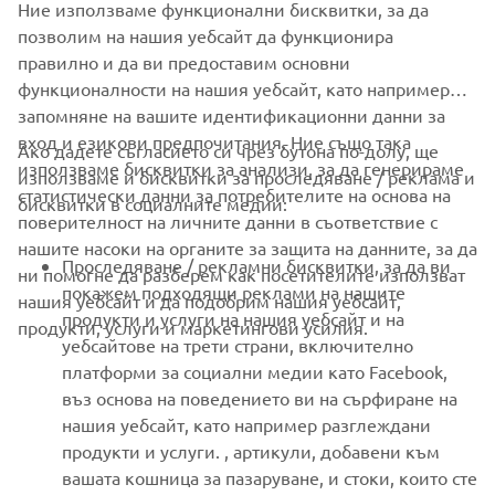
Ние използваме функционални бисквитки, за да
ОФИЦИАЛЕН УЕБСАЙТ НА QUARKEN
позволим на нашия уебсайт да функционира
правилно и да ви предоставим основни
функционалности на нашия уебсайт, като например
запомняне на вашите идентификационни данни за
вход и езикови предпочитания. Ние също така
Ако дадете съгласието си чрез бутона по-долу, ще
CORPORATE
използваме бисквитки за анализи, за да генерираме
използваме и бисквитки за проследяване / реклама и
статистически данни за потребителите на основа на
бисквитки в социалните медии:
поверителност на личните данни в съответствие с
FOR BUSINESS
нашите насоки на органите за защита на данните, за да
Проследяване / рекламни бисквитки, за да ви
ни помогне да разберем как посетителите използват
MORE YAMAHA
покажем подходящи реклами на нашите
нашия уебсайт и да подобрим нашия уебсайт,
продукти и услуги на нашия уебсайт и на
продукти, услуги и маркетингови усилия.
уебсайтове на трети страни, включително
SUPPORT
платформи за социални медии като Facebook,
въз основа на поведението ви на сърфиране на
нашия уебсайт, като например разглеждани
НОВИНАРСКИ БЮЛЕТИН
продукти и услуги. , артикули, добавени към
вашата кошница за пазаруване, и стоки, които сте
Бъдете първите, които ще научат за най-новите оферти,