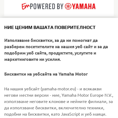
НИЕ ЦЕНИМ ВАШАТА ПОВЕРИТЕЛНОСТ
Quarken създават иновативни, модулни лодки с ясно
изразен скандинавски стил и закачливо поведение
Използваме бисквитки, за да ни помогнат да
във водата. Родени по финландското крайбрежие, те
разберем посетителите на нашия уеб сайт и за да
съчетават пъргавина с гъвкави вътрешни
подобрим уеб сайта, продуктите, услугите и
разпределения. Идеални за активни семейства и
маркетинговите ни усилия.
ценители на дизайна, моделите на Quarken се
адаптират с лекота за круиз, риболов, релакс и водни
спортове, предлагайки безпроблемна универсалност.
Бисквитки на уебсайта на Yamaha Motor
На нашия уебсайт (yamaha-motor.eu) - и всякакви
негови местни версии - ние, Yamaha Motor Europe N.V.,
използваме неговите клонове и нейните филиали, за
1
/
7
да използваме бисквитки, включително техники,
подобни на бисквитки, като JavaScript и уеб маяци.