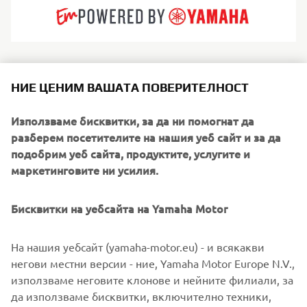
Sea Water създават големи, луксозни RIB лодки, които
НИЕ ЦЕНИМ ВАШАТА ПОВЕРИТЕЛНОСТ
съчетават италианска изтънченост с вълнуваща
динамика. С елегантен дизайн, премиум материали и
Използваме бисквитки, за да ни помогнат да
мощни корпуси техните лодки предлагат първокласно
разберем посетителите на нашия уеб сайт и за да
изживяване в открити води. Идеални за дневни
подобрим уеб сайта, продуктите, услугите и
круизи, посрещане на гости и обслужващи лодки към
маркетинговите ни усилия.
суперяхти, моделите на Sea Water предлагат
елегантност, комфорт и впечатляваща динамика. Те са
създадени за плаване със стил.
Бисквитки на уебсайта на Yamaha Motor
На нашия уебсайт (yamaha-motor.eu) - и всякакви
негови местни версии - ние, Yamaha Motor Europe N.V.,
използваме неговите клонове и нейните филиали, за
1
/
2
да използваме бисквитки, включително техники,