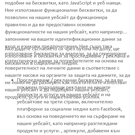
подобни на бисквитки, като JavaScript и уеб маяци.
Ние използваме функционални бисквитки, за да
ОФИЦИАЛЕН УЕБСАЙТ НА SEA WATER
позволим на нашия уебсайт да функционира
правилно и да ви предоставим основни
функционалности на нашия уебсайт, като например
запомняне на вашите идентификационни данни за
вход и езикови предпочитания. Ние също така
Ако дадете съгласието си чрез бутона по-долу, ще
CORPORATE
използваме бисквитки за анализи, за да генерираме
използваме и бисквитки за проследяване / реклама и
статистически данни за потребителите на основа на
бисквитки в социалните медии:
поверителност на личните данни в съответствие с
FOR BUSINESS
нашите насоки на органите за защита на данните, за да
Проследяване / рекламни бисквитки, за да ви
ни помогне да разберем как посетителите използват
MORE YAMAHA
покажем подходящи реклами на нашите
нашия уебсайт и да подобрим нашия уебсайт,
продукти и услуги на нашия уебсайт и на
продукти, услуги и маркетингови усилия.
уебсайтове на трети страни, включително
SUPPORT
платформи за социални медии като Facebook,
въз основа на поведението ви на сърфиране на
нашия уебсайт, като например разглеждани
НОВИНАРСКИ БЮЛЕТИН
продукти и услуги. , артикули, добавени към