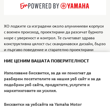
XO лодките са изградени около алуминиеви корпуси
с военен произход, проектирани да разсичат бурното
море с увереност и контрол. Те съчетават здрава
конструктивна цялост със скандинавски дизайн, бързо
и пъргаво поведение и старателно проектирани
интериори за комфорт и безопасност. Идеални за
НИЕ ЦЕНИМ ВАШАТА ПОВЕРИТЕЛНОСТ
целогодишни любители на приключенията,
ежедневно пътуващи и търсачи на силни усещания,
Използваме бисквитки, за да ни помогнат да
XO предлага лодки с каюта, открити модели и
разберем посетителите на нашия уеб сайт и за да
кросоувъри, които се справят отлично в трудни
подобрим уеб сайта, продуктите, услугите и
условия. За яхтмени, които търсят увереност при
маркетинговите ни усилия.
всякакви метеорологични условия с модерно
излъчване, XO предлага решения – с нотка лукс и
изтънчен комфорт на борда.
Бисквитки на уебсайта на Yamaha Motor