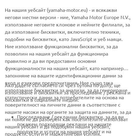
На нашия уебсайт (yamaha-motor.eu) - и всякакви
негови местни версии - ние, Yamaha Motor Europe N.V.,
използваме неговите клонове и нейните филиали, за
1
/
2
да използваме бисквитки, включително техники,
подобни на бисквитки, като JavaScript и уеб маяци.
Ние използваме функционални бисквитки, за да
ОФИЦИАЛЕН УЕБСАЙТ НА XO
позволим на нашия уебсайт да функционира
правилно и да ви предоставим основни
функционалности на нашия уебсайт, като например
запомняне на вашите идентификационни данни за
вход и езикови предпочитания. Ние също така
Ако дадете съгласието си чрез бутона по-долу, ще
CORPORATE
използваме бисквитки за анализи, за да генерираме
използваме и бисквитки за проследяване / реклама и
статистически данни за потребителите на основа на
бисквитки в социалните медии:
поверителност на личните данни в съответствие с
FOR BUSINESS
нашите насоки на органите за защита на данните, за да
Проследяване / рекламни бисквитки, за да ви
ни помогне да разберем как посетителите използват
MORE YAMAHA
покажем подходящи реклами на нашите
нашия уебсайт и да подобрим нашия уебсайт,
продукти и услуги на нашия уебсайт и на
продукти, услуги и маркетингови усилия.