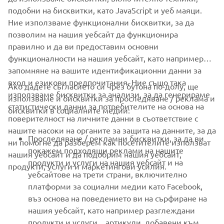
подобни на бисквитки, като JavaScript и уеб маяци.
Ние използваме функционални бисквитки, за да
позволим на нашия уебсайт да функционира
правилно и да ви предоставим основни
функционалности на нашия уебсайт, като например
запомняне на вашите идентификационни данни за
вход и езикови предпочитания. Ние също така
Ако дадете съгласието си чрез бутона по-долу, ще
използваме бисквитки за анализи, за да генерираме
използваме и бисквитки за проследяване / реклама и
статистически данни за потребителите на основа на
бисквитки в социалните медии:
поверителност на личните данни в съответствие с
нашите насоки на органите за защита на данните, за да
Проследяване / рекламни бисквитки, за да ви
ни помогне да разберем как посетителите използват
покажем подходящи реклами на нашите
нашия уебсайт и да подобрим нашия уебсайт,
продукти и услуги на нашия уебсайт и на
продукти, услуги и маркетингови усилия.
уебсайтове на трети страни, включително
платформи за социални медии като Facebook,
въз основа на поведението ви на сърфиране на
нашия уебсайт, като например разглеждани
продукти и услуги. , артикули, добавени към