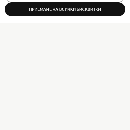
ПРИЕМАНЕ НА ВСИЧКИ БИСКВИТКИ
ER-LOCATOR
CORPORATE
FOR BUSINESS
MORE YAMAHA
SUPPORT