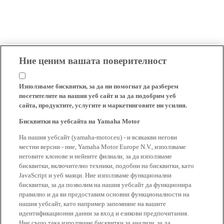
Ние ценим вашата поверителност
Използваме бисквитки, за да ни помогнат да разберем
посетителите на нашия уеб сайт и за да подобрим уеб
сайта, продуктите, услугите и маркетинговите ни усилия.
Бисквитки на уебсайта на Yamaha Motor
На нашия уебсайт (yamaha-motor.eu) - и всякакви негови
местни версии - ние, Yamaha Motor Europe N.V., използваме
неговите клонове и нейните филиали, за да използваме
бисквитки, включително техники, подобни на бисквитки, като
JavaScript и уеб маяци. Ние използваме функционални
бисквитки, за да позволим на нашия уебсайт да функционира
правилно и да ви предоставим основни функционалности на
нашия уебсайт, като например запомняне на вашите
идентификационни данни за вход и езикови предпочитания.
Ние също така използваме бисквитки за анализи, за да