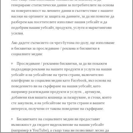
генерираме статистически данни за потребителите на основа
на поверителност на личните данни в съответствие с нашите
насоки на органите за защита на данните, за да ни помогне да
разберем как посетителите използват нашия уебсайт и да
подобрим нашия уебсайт, продукти, услуги и маркетингови
усилия.
Ако дадете съгласието си чрез бутона по-долу, ще използваме
и бисквитки за проследяване / реклама и бисквитки в
социалните медии:
Проследяване / рекламни бисквитки, за да ви покажем
подходящи реклами на нашите продукти и услуги на нашия
уебсайт и на уебсайтове на трети страни, включително
платформи за социални медии като Facebook, въз основа на
поведението ви на сърфиране на нашия уебсайт, като
например разглеждани продукти и услуги. , артикули,
добавени към вашата кошница за пазаруване, и стоки, които
сте закупили, и на уебсайтове на трети страни и вашите
интереси, получени от такова поведение на сърфиране.
Бисквитките на социалните медии ви предоставят
възможност да гледате видеоклипове на нашия уебсайт
(например в YouTube), а също така ви позволяват лесно да