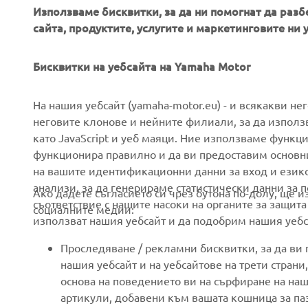
Използваме бисквитки, за да ни помогнат да разб
сайта, продуктите, услугите и маркетинговите ни 
Бисквитки на уебсайта на Yamaha Motor
CORPORATE
FOR BUSINESS
На нашия уебсайт (yamaha-motor.eu) - и всякакви не
неговите клонове и нейните филиали, за да използ
като JavaScript и уеб маяци. Ние използваме функц
About us
eBike systems
функционира правилно и да ви предоставим основн
News
Authorities
на вашите идентификационни данни за вход и език
анализи, за да генерираме статистически данни за 
Events
Golfcourses
Ако дадете съгласието си чрез бутона по-долу, ще 
съответствие с нашите насоки на органите за защита
социалните медии:
Press
First responders
използват нашия уебсайт и да подобрим нашия уебса
Brochures
Driving schools
Проследяване / рекламни бисквитки, за да ви
Working at Yamaha
Robotics
нашия уебсайт и на уебсайтове на трети стран
основа на поведението ви на сърфиране на наш
Become a Dealer
Partnerships
артикули, добавени към вашата кошница за паза