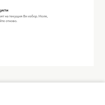
дукти
рят на текущия Ви избор. Моля,
йте отново.