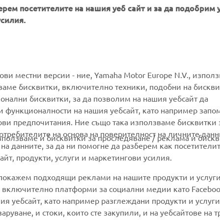
ерем посетителите на нашия уеб сайт и за да подобрим 
усилия.
MORE YAMAHA
SUPPORT
гови местни версии - ние, Yamaha Motor Europe N.V., изпол
ваме бисквитки, включително техники, подобни на бискви
ионални бисквитки, за да позволим на нашия уебсайт да
MyYamaha
Parts Catalogue
и функционалности на нашия уебсайт, като например запо
Yamaha Music
Book Maintenance
ови предпочитания. Ние също така използваме бисквитки 
потребителите на основа на поверителност на личните данн
Yamaha Racing
Dealer locator
използваме и бисквитки за проследяване / реклама и бискв
 на данните, за да ни помогне да разберем как посетители
Yamaha Motor Global
Management of Waste
йт, продукти, услуги и маркетингови усилия.
Batteries
Mobile Apps
 покажем подходящи реклами на нашите продукти и услуги
и, включително платформи за социални медии като Faceboo
ия уебсайт, като например разглеждани продукти и услуги.
руване, и стоки, които сте закупили, и на уебсайтове на т