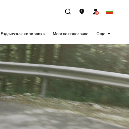
Ездаческа екипировка
Морско износване
Още
овка
Outlet
Подаръци и начин на живот