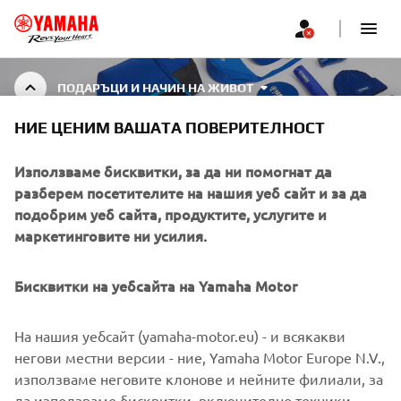
ПОДАРЪЦИ И НАЧИН НА ЖИВОТ
НИЕ ЦЕНИМ ВАШАТА ПОВЕРИТЕЛНОСТ
ПОДАРЪЦИ И НАЧИН НА
ЖИВОТ
Използваме бисквитки, за да ни помогнат да
разберем посетителите на нашия уеб сайт и за да
подобрим уеб сайта, продуктите, услугите и
маркетинговите ни усилия.
CORPORATE
Бисквитки на уебсайта на Yamaha Motor
FOR BUSINESS
На нашия уебсайт (yamaha-motor.eu) - и всякакви
MORE YAMAHA
негови местни версии - ние, Yamaha Motor Europe N.V.,
използваме неговите клонове и нейните филиали, за
да използваме бисквитки, включително техники,