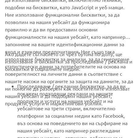
SUPPORT
подобни на бисквитки, като JavaScript и уеб маяци.
Ние използваме функционални бисквитки, за да
позволим на нашия уебсайт да функционира
НОВИНАРСКИ БЮЛЕТИН
правилно и да ви предоставим основни
Бъдете първите, които ще научат за най-новите оферти,
функционалности на нашия уебсайт, като например
специални събития, нови модели и много други
запомняне на вашите идентификационни данни за
вход и езикови предпочитания. Ние също така
Ако дадете съгласието си чрез бутона по-долу, ще
използваме бисквитки за анализи, за да генерираме
използваме и бисквитки за проследяване / реклама и
статистически данни за потребителите на основа на
бисквитки в социалните медии:
АБОНИРАНЕ
поверителност на личните данни в съответствие с
нашите насоки на органите за защита на данните, за да
Проследяване / рекламни бисквитки, за да ви
ни помогне да разберем как посетителите използват
Прочетете нашата Политика за поверителност, за да научите
покажем подходящи реклами на нашите
как обработваме вашите лични данни:
нашия уебсайт и да подобрим нашия уебсайт,
Политика за защита на
продукти и услуги на нашия уебсайт и на
личните данни
продукти, услуги и маркетингови усилия.
уебсайтове на трети страни, включително
платформи за социални медии като Facebook,
Bulgaria (Bulgarian)
въз основа на поведението ви на сърфиране на
нашия уебсайт, като например разглеждани
продукти и услуги. , артикули, добавени към