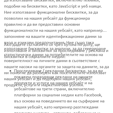
SUPPORT
подобни на бисквитки, като JavaScript и уеб маяци.
Ние използваме функционални бисквитки, за да
позволим на нашия уебсайт да функционира
НОВИНАРСКИ БЮЛЕТИН
правилно и да ви предоставим основни
Бъдете първите, които ще научат за най-новите оферти,
функционалности на нашия уебсайт, като например
специални събития, нови модели и много други
запомняне на вашите идентификационни данни за
вход и езикови предпочитания. Ние също така
Ако дадете съгласието си чрез бутона по-долу, ще
използваме бисквитки за анализи, за да генерираме
използваме и бисквитки за проследяване / реклама и
статистически данни за потребителите на основа на
бисквитки в социалните медии:
АБОНИРАНЕ
поверителност на личните данни в съответствие с
нашите насоки на органите за защита на данните, за да
Проследяване / рекламни бисквитки, за да ви
ни помогне да разберем как посетителите използват
Прочетете нашата Политика за поверителност, за да научите
покажем подходящи реклами на нашите
как обработваме вашите лични данни:
нашия уебсайт и да подобрим нашия уебсайт,
Политика за защита на
продукти и услуги на нашия уебсайт и на
личните данни
продукти, услуги и маркетингови усилия.
уебсайтове на трети страни, включително
платформи за социални медии като Facebook,
Bulgaria (Bulgarian)
въз основа на поведението ви на сърфиране на
нашия уебсайт, като например разглеждани
продукти и услуги. , артикули, добавени към