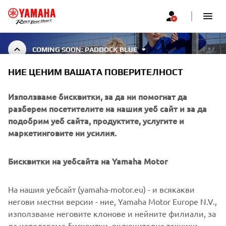
COMING SOON: PADDOCK BLUE
НИЕ ЦЕНИМ ВАШАТА ПОВЕРИТЕЛНОСТ
COMING SOON: PADDOCK
BLUE
Използваме бисквитки, за да ни помогнат да
разберем посетителите на нашия уеб сайт и за да
подобрим уеб сайта, продуктите, услугите и
маркетинговите ни усилия.
CORPORATE
Бисквитки на уебсайта на Yamaha Motor
FOR BUSINESS
На нашия уебсайт (yamaha-motor.eu) - и всякакви
MORE YAMAHA
негови местни версии - ние, Yamaha Motor Europe N.V.,
използваме неговите клонове и нейните филиали, за
да използваме бисквитки, включително техники,