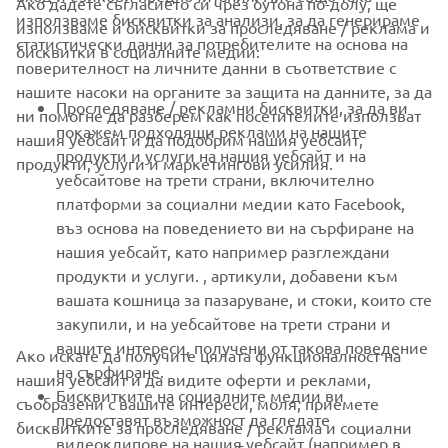
Ако дадете съгласието си чрез бутона по-долу, ще
CORPORATE
използваме бисквитки за анализи, за да генерираме
използваме и бисквитки за проследяване / реклама и
статистически данни за потребителите на основа на
бисквитки в социалните медии:
поверителност на личните данни в съответствие с
FOR BUSINESS
нашите насоки на органите за защита на данните, за да
Проследяване / рекламни бисквитки, за да ви
ни помогне да разберем как посетителите използват
MORE YAMAHA
покажем подходящи реклами на нашите
нашия уебсайт и да подобрим нашия уебсайт,
продукти и услуги на нашия уебсайт и на
продукти, услуги и маркетингови усилия.
уебсайтове на трети страни, включително
SUPPORT
платформи за социални медии като Facebook,
въз основа на поведението ви на сърфиране на
нашия уебсайт, като например разглеждани
НОВИНАРСКИ БЮЛЕТИН
продукти и услуги. , артикули, добавени към
вашата кошница за пазаруване, и стоки, които сте
Бъдете първите, които ще научат за най-новите оферти,
специални събития, нови модели и много други
закупили, и на уебсайтове на трети страни и
вашите интереси, получени от такова поведение
Ако искате да получите цялата функционалност на
на сърфиране.
нашия уебсайт и да видите оферти и реклами,
Бисквитките на социалните медии ви
съобразени с вашите интереси, моля, приемете
предоставят възможност да гледате
АБОНИРАНЕ
бисквитките за проследяване / реклама и социални
видеоклипове на нашия уебсайт (например в