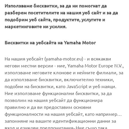
Използваме бисквитки, за да ни помогнат да
разберем посетителите на нашия уеб сайт и за да
Automatic Support Mode
подобрим уеб сайта, продуктите, услугите и
маркетинговите ни усилия.
The expression of Yamaha’s tuning know-how in each
riding scenario. Each of the sensors monitors the riding
conditions, and algorithms automatically select the
Бисквитки на уебсайта на Yamaha Motor
appropriate level of pedal assistance. The result is a fine-
tuned, user-friendly ride. The algorithms are created
На нашия уебсайт (yamaha-motor.eu) - и всякакви
individually for each of the drive units on the line-up,
негови местни версии - ние, Yamaha Motor Europe N.V.,
creating the experience expected for each riding situation.
използваме неговите клонове и нейните филиали, за
If you wish to shift between assist modes manually, you
да използваме бисквитки, включително техники,
can turn the Automatic Support Mode off. Feature
подобни на бисквитки, като JavaScript и уеб маяци.
available in all drive unit models.
Ние използваме функционални бисквитки, за да
позволим на нашия уебсайт да функционира
правилно и да ви предоставим основни
функционалности на нашия уебсайт, като например
запомняне на вашите идентификационни данни за
вход и езикови предпочитания. Ние също така