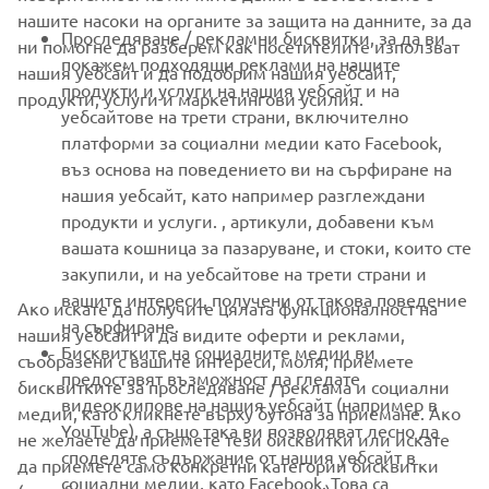
FOR BUSINESS
нашите насоки на органите за защита на данните, за да
Проследяване / рекламни бисквитки, за да ви
ни помогне да разберем как посетителите използват
MORE YAMAHA
покажем подходящи реклами на нашите
нашия уебсайт и да подобрим нашия уебсайт,
продукти и услуги на нашия уебсайт и на
продукти, услуги и маркетингови усилия.
уебсайтове на трети страни, включително
SUPPORT
платформи за социални медии като Facebook,
въз основа на поведението ви на сърфиране на
нашия уебсайт, като например разглеждани
НОВИНАРСКИ БЮЛЕТИН
продукти и услуги. , артикули, добавени към
вашата кошница за пазаруване, и стоки, които сте
Бъдете първите, които ще научат за най-новите оферти,
специални събития, нови модели и много други
закупили, и на уебсайтове на трети страни и
вашите интереси, получени от такова поведение
Ако искате да получите цялата функционалност на
на сърфиране.
нашия уебсайт и да видите оферти и реклами,
Бисквитките на социалните медии ви
съобразени с вашите интереси, моля, приемете
предоставят възможност да гледате
АБОНИРАНЕ
бисквитките за проследяване / реклама и социални
видеоклипове на нашия уебсайт (например в
медии, като кликнете върху бутона за приемане. Ако
YouTube), а също така ви позволяват лесно да
не желаете да приемете тези бисквитки или искате
Прочетете нашата Политика за поверителност, за да научите
споделяте съдържание от нашия уебсайт в
как обработваме вашите лични данни:
Политика за защита на
да приемете само конкретни категории бисквитки
социални медии, като Facebook. Това са
личните данни