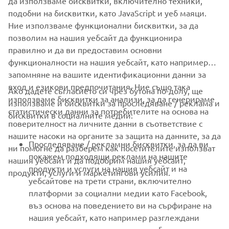
да използваме бисквитки, включително техники,
подобни на бисквитки, като JavaScript и уеб маяци.
Ние използваме функционални бисквитки, за да
позволим на нашия уебсайт да функционира
правилно и да ви предоставим основни
функционалности на нашия уебсайт, като например
запомняне на вашите идентификационни данни за
вход и езикови предпочитания. Ние също така
Ако дадете съгласието си чрез бутона по-долу, ще
CORPORATE
използваме бисквитки за анализи, за да генерираме
използваме и бисквитки за проследяване / реклама и
статистически данни за потребителите на основа на
бисквитки в социалните медии:
поверителност на личните данни в съответствие с
FOR BUSINESS
нашите насоки на органите за защита на данните, за да
Проследяване / рекламни бисквитки, за да ви
ни помогне да разберем как посетителите използват
MORE YAMAHA
покажем подходящи реклами на нашите
нашия уебсайт и да подобрим нашия уебсайт,
продукти и услуги на нашия уебсайт и на
продукти, услуги и маркетингови усилия.
уебсайтове на трети страни, включително
SUPPORT
платформи за социални медии като Facebook,
въз основа на поведението ви на сърфиране на
нашия уебсайт, като например разглеждани
НОВИНАРСКИ БЮЛЕТИН