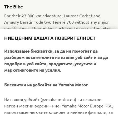
The Bike
For their 23.000 km adventure, Laurent Cochet and
Amaury Baratin rode two Ténéré 700 without any major
modifications. They added crash bars to protect the bikes
in case of a fall, as well as flexible saddlebags that allowed
НИЕ ЦЕНИМ ВАШАТА ПОВЕРИТЕЛНОСТ
them to bring along video filming equipment. To cross the
most remote places in Africa, several accessories have
Използваме бисквитки, за да ни помогнат да
been added : enduro tires, support for the GPS and a tank
разберем посетителите на нашия уеб сайт и за да
filter in order to use local gasoline.
подобрим уеб сайта, продуктите, услугите и
Прочетете повече
маркетинговите ни усилия.
Бисквитки на уебсайта на Yamaha Motor
На нашия уебсайт (yamaha-motor.eu) - и всякакви
негови местни версии - ние, Yamaha Motor Europe N.V.,
използваме неговите клонове и нейните филиали, за