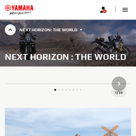
NEXT HORIZON: THE WORLD
NEXT HORIZON : THE WORLD
СЛЕДВА
1
/
34