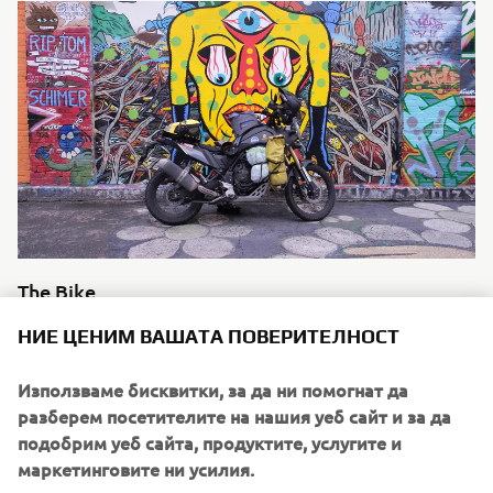
The Bike
The latest generation of Yamaha’s iconic adventure
НИЕ ЦЕНИМ ВАШАТА ПОВЕРИТЕЛНОСТ
flagship, the dual-purpose Ténéré 700 is Nick’s machine of
choice for his epic journey. Packed with cutting edge
Използваме бисквитки, за да ни помогнат да
technology that allows the rider to enjoy smooth tarmac
разберем посетителите на нашия уеб сайт и за да
riding and transition to off-road effortlessly, the bike is
подобрим уеб сайта, продуктите, услугите и
the ideal companion for a cross-continent journey of this
маркетинговите ни усилия.
scale.