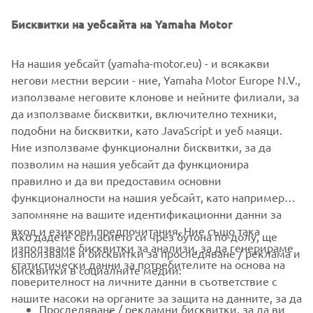
Прочетете повече
Бисквитки на уебсайта на Yamaha Motor
На нашия уебсайт (yamaha-motor.eu) - и всякакви
негови местни версии - ние, Yamaha Motor Europe N.V.,
използваме неговите клонове и нейните филиали, за
да използваме бисквитки, включително техники,
подобни на бисквитки, като JavaScript и уеб маяци.
Ние използваме функционални бисквитки, за да
позволим на нашия уебсайт да функционира
правилно и да ви предоставим основни
функционалности на нашия уебсайт, като например
запомняне на вашите идентификационни данни за
вход и езикови предпочитания. Ние също така
Ако дадете съгласието си чрез бутона по-долу, ще
CORPORATE
използваме бисквитки за анализи, за да генерираме
използваме и бисквитки за проследяване / реклама и
статистически данни за потребителите на основа на
бисквитки в социалните медии:
поверителност на личните данни в съответствие с
FOR BUSINESS
нашите насоки на органите за защита на данните, за да
Проследяване / рекламни бисквитки, за да ви