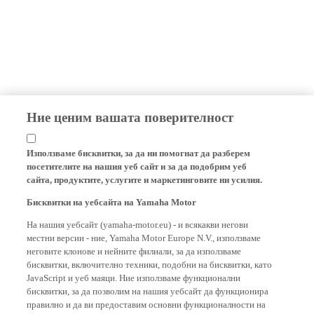
Ние ценим вашата поверителност
Използваме бисквитки, за да ни помогнат да разберем
посетителите на нашия уеб сайт и за да подобрим уеб
сайта, продуктите, услугите и маркетинговите ни усилия.
Бисквитки на уебсайта на Yamaha Motor
На нашия уебсайт (yamaha-motor.eu) - и всякакви негови
местни версии - ние, Yamaha Motor Europe N.V., използваме
неговите клонове и нейните филиали, за да използваме
бисквитки, включително техники, подобни на бисквитки, като
JavaScript и уеб маяци. Ние използваме функционални
бисквитки, за да позволим на нашия уебсайт да функционира
правилно и да ви предоставим основни функционалности на
нашия уебсайт, като например запомняне на вашите