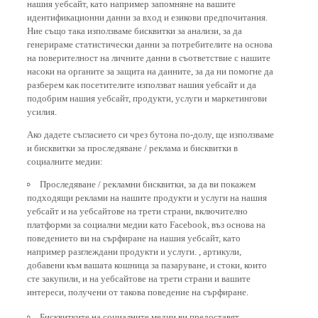
идентификационни данни за вход и езикови предпочитания.
Ние също така използваме бисквитки за анализи, за да
генерираме статистически данни за потребителите на основа
на поверителност на личните данни в съответствие с нашите
насоки на органите за защита на данните, за да ни помогне да
разберем как посетителите използват нашия уебсайт и да
подобрим нашия уебсайт, продукти, услуги и маркетингови
усилия.
Ако дадете съгласието си чрез бутона по-долу, ще използваме
и бисквитки за проследяване / реклама и бисквитки в
социалните медии:
Проследяване / рекламни бисквитки, за да ви покажем
подходящи реклами на нашите продукти и услуги на нашия
уебсайт и на уебсайтове на трети страни, включително
платформи за социални медии като Facebook, въз основа на
поведението ви на сърфиране на нашия уебсайт, като
например разглеждани продукти и услуги. , артикули,
добавени към вашата кошница за пазаруване, и стоки, които
сте закупили, и на уебсайтове на трети страни и вашите
интереси, получени от такова поведение на сърфиране.
Бисквитките на социалните медии ви предоставят