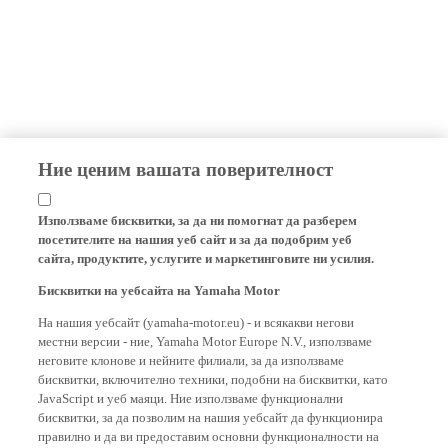
Ние ценим вашата поверителност
Използваме бисквитки, за да ни помогнат да разберем
посетителите на нашия уеб сайт и за да подобрим уеб
сайта, продуктите, услугите и маркетинговите ни усилия.
Бисквитки на уебсайта на Yamaha Motor
На нашия уебсайт (yamaha-motor.eu) - и всякакви негови
местни версии - ние, Yamaha Motor Europe N.V., използваме
неговите клонове и нейните филиали, за да използваме
бисквитки, включително техники, подобни на бисквитки, като
JavaScript и уеб маяци. Ние използваме функционални
бисквитки, за да позволим на нашия уебсайт да функционира
правилно и да ви предоставим основни функционалности на
нашия уебсайт, като например запомняне на вашите