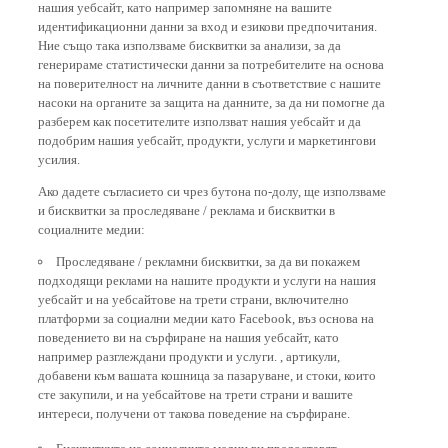
идентификационни данни за вход и езикови предпочитания.
Ние също така използваме бисквитки за анализи, за да
генерираме статистически данни за потребителите на основа
на поверителност на личните данни в съответствие с нашите
насоки на органите за защита на данните, за да ни помогне да
разберем как посетителите използват нашия уебсайт и да
подобрим нашия уебсайт, продукти, услуги и маркетингови
усилия.
Ако дадете съгласието си чрез бутона по-долу, ще използваме
и бисквитки за проследяване / реклама и бисквитки в
социалните медии:
Проследяване / рекламни бисквитки, за да ви покажем
подходящи реклами на нашите продукти и услуги на нашия
уебсайт и на уебсайтове на трети страни, включително
платформи за социални медии като Facebook, въз основа на
поведението ви на сърфиране на нашия уебсайт, като
например разглеждани продукти и услуги. , артикули,
добавени към вашата кошница за пазаруване, и стоки, които
сте закупили, и на уебсайтове на трети страни и вашите
интереси, получени от такова поведение на сърфиране.
Бисквитките на социалните медии ви предоставят