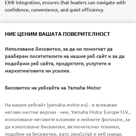
EX® integration, ensures that boaters can navigate with
confidence, convenience, and quiet efficiency.
Yamaha Motor Europe remains committed to pushing the
НИЕ ЦЕНИМ ВАШАТА ПОВЕРИТЕЛНОСТ
boundaries of electric propulsion in the marine industry,
championing innovations that support an eco-conscious
Използваме бисквитки, за да ни помогнат да
future. With HARMO 2.0, Yamaha continues to pave the
разберем посетителите на нашия уеб сайт и за да
way for sustainable boating, providing boaters with a high-
подобрим уеб сайта, продуктите, услугите и
performance, environmentally friendly solution that
маркетинговите ни усилия.
redefines the possibilities of electric outboard technology.
Бисквитки на уебсайта на Yamaha Motor
HARMO 2.0, available only via selected Yamaha Boat
На нашия уебсайт (yamaha-motor.eu) - и всякакви
Partners.
негови местни версии - ние, Yamaha Motor Europe N.V.,
използваме неговите клонове и нейните филиали, за
да използваме бисквитки, включително техники,
подобни на бисквитки, като JavaScript и уеб маяци.