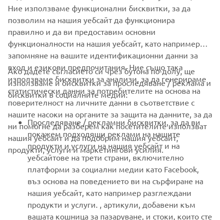
Ние използваме функционални бисквитки, за да
FIND YAMAHA'S DEALER
позволим на нашия уебсайт да функционира
правилно и да ви предоставим основни
функционалности на нашия уебсайт, като например
запомняне на вашите идентификационни данни за
вход и езикови предпочитания. Ние също така
Ако дадете съгласието си чрез бутона по-долу, ще
CORPORATE
използваме бисквитки за анализи, за да генерираме
използваме и бисквитки за проследяване / реклама и
статистически данни за потребителите на основа на
бисквитки в социалните медии:
поверителност на личните данни в съответствие с
FOR BUSINESS
нашите насоки на органите за защита на данните, за да
Проследяване / рекламни бисквитки, за да ви
ни помогне да разберем как посетителите използват
MORE YAMAHA
покажем подходящи реклами на нашите
нашия уебсайт и да подобрим нашия уебсайт,
продукти и услуги на нашия уебсайт и на
продукти, услуги и маркетингови усилия.
уебсайтове на трети страни, включително
SUPPORT
платформи за социални медии като Facebook,
въз основа на поведението ви на сърфиране на
нашия уебсайт, като например разглеждани
НОВИНАРСКИ БЮЛЕТИН
продукти и услуги. , артикули, добавени към
вашата кошница за пазаруване, и стоки, които сте
Бъдете първите, които ще научат за най-новите оферти,