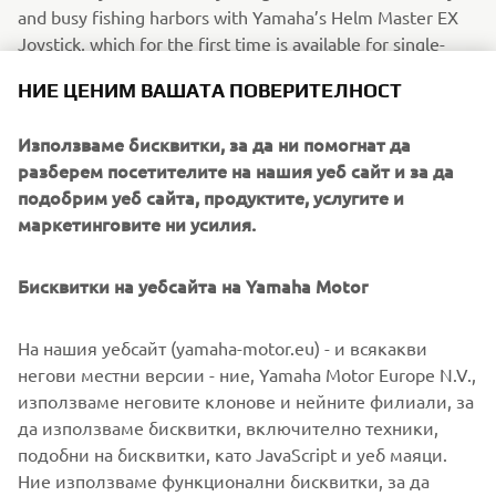
and busy fishing harbors with Yamaha’s Helm Master EX
Joystick, which for the first time is available for single-
engine configurations.
НИЕ ЦЕНИМ ВАШАТА ПОВЕРИТЕЛНОСТ
No more lugging at the steering wheel and shifting front-
and-reverse: instead, let the new Helm Master EX system
Използваме бисквитки, за да ни помогнат да
operate the engine movement itself while you gently
разберем посетителите на нашия уеб сайт и за да
guide the joystick.
подобрим уеб сайта, продуктите, услугите и
маркетинговите ни усилия.
Additionally, there’s no need to look around to see the
position of your outboard upon releasing the joystick – it
Бисквитки на уебсайта на Yamaha Motor
will automatically move back to the central position.
The new software updates provide smoother and more
На нашия уебсайт (yamaha-motor.eu) - и всякакви
precise shifting, ensuring your experience is comfortable,
негови местни версии - ние, Yamaha Motor Europe N.V.,
relaxing and enjoyable.
използваме неговите клонове и нейните филиали, за
да използваме бисквитки, включително техники,
подобни на бисквитки, като JavaScript и уеб маяци.
Ние използваме функционални бисквитки, за да