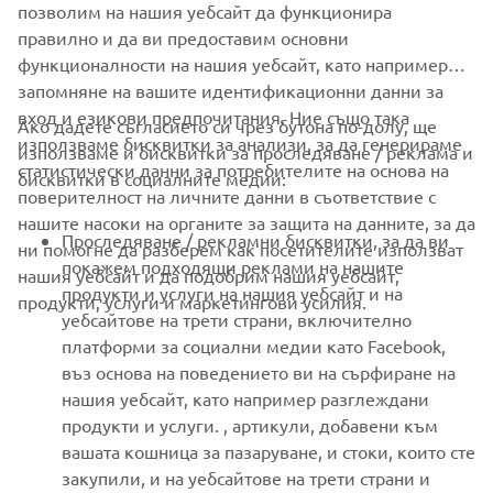
позволим на нашия уебсайт да функционира
1
/
6
правилно и да ви предоставим основни
функционалности на нашия уебсайт, като например
запомняне на вашите идентификационни данни за
вход и езикови предпочитания. Ние също така
Ако дадете съгласието си чрез бутона по-долу, ще
CORPORATE
използваме бисквитки за анализи, за да генерираме
използваме и бисквитки за проследяване / реклама и
статистически данни за потребителите на основа на
бисквитки в социалните медии:
поверителност на личните данни в съответствие с
FOR BUSINESS
нашите насоки на органите за защита на данните, за да
Проследяване / рекламни бисквитки, за да ви
ни помогне да разберем как посетителите използват
MORE YAMAHA
покажем подходящи реклами на нашите
нашия уебсайт и да подобрим нашия уебсайт,
продукти и услуги на нашия уебсайт и на
продукти, услуги и маркетингови усилия.
уебсайтове на трети страни, включително
SUPPORT
платформи за социални медии като Facebook,
въз основа на поведението ви на сърфиране на
нашия уебсайт, като например разглеждани
НОВИНАРСКИ БЮЛЕТИН
продукти и услуги. , артикули, добавени към
вашата кошница за пазаруване, и стоки, които сте
Бъдете първите, които ще научат за най-новите оферти,
специални събития, нови модели и много други
закупили, и на уебсайтове на трети страни и