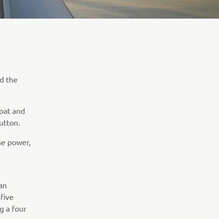
d the
boat and
utton.
he power,
 an
 five
ng a four