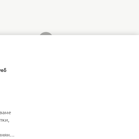
СЛЕДВАЩ ЕЛЕМЕНТ ОТ ГАЛЕРИЯТА
уеб
НОВИНАРСКИ БЮЛЕТИН
зваме
тки,
Бъдете първите, които ще научат за най-новите оферти,
специални събития, нови модели и много други
мняне