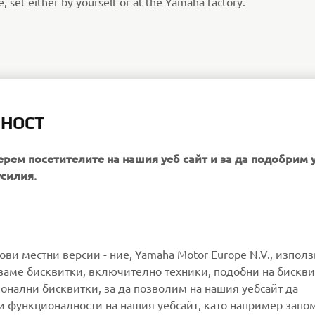
e, set either by yourself or at the Yamaha factory.
ЛНОСТ
ерем посетителите на нашия уеб сайт и за да подобрим 
усилия.
MORE YAMAHA
SUPPORT
гови местни версии - ние, Yamaha Motor Europe N.V., изпол
ваме бисквитки, включително техники, подобни на бискви
ионални бисквитки, за да позволим на нашия уебсайт да
MyYamaha
Parts Catalogue
и функционалности на нашия уебсайт, като например запо
Yamaha Music
Book Maintenance