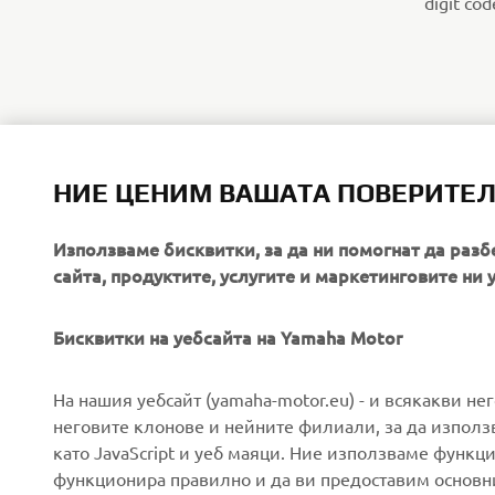
digit cod
НИЕ ЦЕНИМ ВАШАТА ПОВЕРИТЕ
Използваме бисквитки, за да ни помогнат да разб
сайта, продуктите, услугите и маркетинговите ни 
Бисквитки на уебсайта на Yamaha Motor
CORPORATE
FOR BUSINESS
На нашия уебсайт (yamaha-motor.eu) - и всякакви не
неговите клонове и нейните филиали, за да използ
като JavaScript и уеб маяци. Ние използваме функц
About us
eBike systems
функционира правилно и да ви предоставим основн
News
Authorities