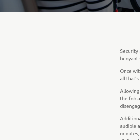
Security
buoyant 
Once wit
all that’
Allowing 
the fob 
disengagi
Additiona
audible a
minutes, 