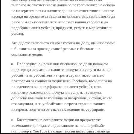
генерираме статистически данни за потребителите на основа
на поверителност на личните данни в съответствие с нашите
насоки на органите за защита на данните, за да ни помогне да
разберем как посетителите използват нашия уебсайт и да
подобрим нашия уебсайт, продукти, услуги и маркетингови
усилия.
Ако дадете съгласието си чрез бутона по-долу, ще използваме
и бисквитки за проследяване / реклама и бисквитки в
социалните медии:
Проследяване / рекламни бисквитки, за да ви покажем
подходящи реклами на нашите продукти и услуги на нашия
уебсайт и на уебсайтове на трети страни, включително
платформи за социални медии като Facebook, въз основа на
поведението ви на сърфиране на нашия уебсайт, като
например разглеждани продукти и услуги. , артикули,
добавени към вашата кошница за пазаруване, и стоки, които
сте закупили, и на уебсайтове на трети страни и вашите
интереси, получени от такова поведение на сърфиране.
Бисквитките на социалните медии ви предоставят
възможност да гледате видеоклипове на нашия уебсайт
(например в YouTube), а също така ви позволяват лесно да