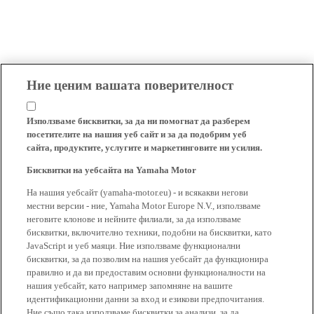
Ние ценим вашата поверителност
Използваме бисквитки, за да ни помогнат да разберем
посетителите на нашия уеб сайт и за да подобрим уеб
сайта, продуктите, услугите и маркетинговите ни усилия.
Бисквитки на уебсайта на Yamaha Motor
На нашия уебсайт (yamaha-motor.eu) - и всякакви негови
местни версии - ние, Yamaha Motor Europe N.V., използваме
неговите клонове и нейните филиали, за да използваме
бисквитки, включително техники, подобни на бисквитки, като
JavaScript и уеб маяци. Ние използваме функционални
бисквитки, за да позволим на нашия уебсайт да функционира
правилно и да ви предоставим основни функционалности на
нашия уебсайт, като например запомняне на вашите
идентификационни данни за вход и езикови предпочитания.
Ние също така използваме бисквитки за анализи, за да