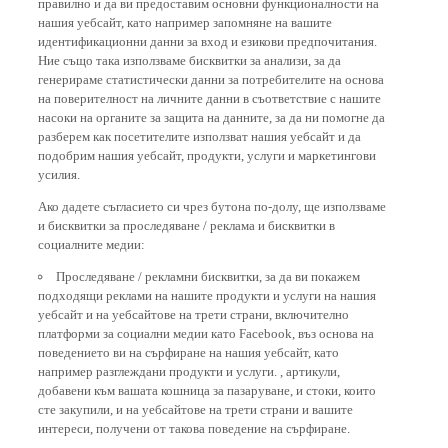
нашия уебсайт, като например запомняне на вашите
идентификационни данни за вход и езикови предпочитания.
Ние също така използваме бисквитки за анализи, за да
генерираме статистически данни за потребителите на основа
на поверителност на личните данни в съответствие с нашите
насоки на органите за защита на данните, за да ни помогне да
разберем как посетителите използват нашия уебсайт и да
подобрим нашия уебсайт, продукти, услуги и маркетингови
усилия.
Ако дадете съгласието си чрез бутона по-долу, ще използваме
и бисквитки за проследяване / реклама и бисквитки в
социалните медии:
Проследяване / рекламни бисквитки, за да ви покажем
подходящи реклами на нашите продукти и услуги на нашия
уебсайт и на уебсайтове на трети страни, включително
платформи за социални медии като Facebook, въз основа на
поведението ви на сърфиране на нашия уебсайт, като
например разглеждани продукти и услуги. , артикули,
добавени към вашата кошница за пазаруване, и стоки, които
сте закупили, и на уебсайтове на трети страни и вашите
интереси, получени от такова поведение на сърфиране.