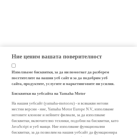
Ние ценим вашата поверителност
Използваме бисквитки, за да ни помогнат да разберем
посетителите на нашия уеб сайт и за да подобрим уеб
сайта, продуктите, услугите и маркетинговите ни усилия.
Бисквитки на уебсайта на Yamaha Motor
На нашия уебсайт (yamaha-motor.eu) - и всякакви негови
местни версии - ние, Yamaha Motor Europe N.V., използваме
неговите клонове и нейните филиали, за да използваме
бисквитки, включително техники, подобни на бисквитки, като
JavaScript и уеб маяци. Ние използваме функционални
бисквитки, за да позволим на нашия уебсайт да функционира
правилно и да ви предоставим основни функционалности на