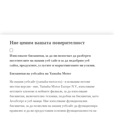
Ние ценим вашата поверителност
Използваме бисквитки, за да ни помогнат да разберем
посетителите на нашия уеб сайт и за да подобрим уеб
сайта, продуктите, услугите и маркетинговите ни усилия.
Бисквитки на уебсайта на Yamaha Motor
На нашия уебсайт (yamaha-motor.eu) - и всякакви негови
местни версии - ние, Yamaha Motor Europe N.V., използваме
неговите клонове и нейните филиали, за да използваме
бисквитки, включително техники, подобни на бисквитки, като
JavaScript и уеб маяци. Ние използваме функционални
бисквитки, за да позволим на нашия уебсайт да функционира
правилно и да ви предоставим основни функционалности на
нашия уебсайт, като например запомняне на вашите