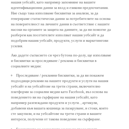
идентификационни данни за вход и езикови предпочитания.
Ние също така използваме бисквитки за анализи, за да
генерираме статистически данни за потребителите на основа
на поверителност на личните данни в съответствие с нашите
насоки на органите за защита на данните, за да ни помогне да
разберем как посетителите използват нашия уебсайт и да
подобрим нашия уебсайт, продукти, услуги и маркетингови
усилия.
Ако дадете съгласието си чрез бутона по-долу, ще използваме
и бисквитки за проследяване / реклама и бисквитки в
социалните медии:
Проследяване / рекламни бисквитки, за да ви покажем
подходящи реклами на нашите продукти и услуги на нашия
уебсайт и на уебсайтове на трети страни, включително
платформи за социални медии като Facebook, въз основа на
поведението ви на сърфиране на нашия уебсайт, като
например разглеждани продукти и услуги. , артикули,
добавени към вашата кошница за пазаруване, и стоки, които
сте закупили, и на уебсайтове на трети страни и вашите
интереси, получени от такова поведение на сърфиране.
Бисквитките на социалните медии ви предоставят