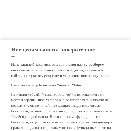
Ние ценим вашата поверителност
Използваме бисквитки, за да ни помогнат да разберем
посетителите на нашия уеб сайт и за да подобрим уеб
сайта, продуктите, услугите и маркетинговите ни усилия.
Бисквитки на уебсайта на Yamaha Motor
На нашия уебсайт (yamaha-motor.eu) - и всякакви негови
местни версии - ние, Yamaha Motor Europe N.V., използваме
неговите клонове и нейните филиали, за да използваме
бисквитки, включително техники, подобни на бисквитки, като
JavaScript и уеб маяци. Ние използваме функционални
бисквитки, за да позволим на нашия уебсайт да функционира
правилно и да ви предоставим основни функционалности на
нашия уебсайт, като например запомняне на вашите