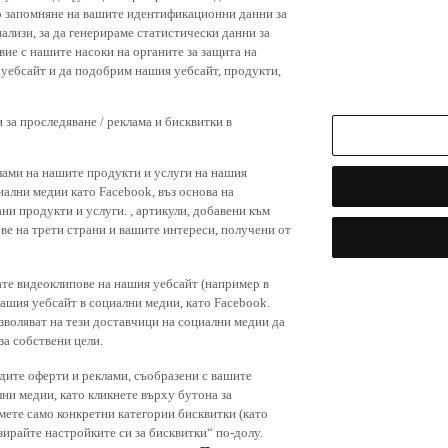
р запомняне на вашите идентификационни данни за
ализи, за да генерираме статистически данни за
вие с нашите насоки на органите за защита на
я уебсайт и да подобрим нашия уебсайт, продукти,
 за проследяване / реклама и бисквитки в
лами на нашите продукти и услуги на нашия
иални медии като Facebook, въз основа на
ни продукти и услуги. , артикули, добавени към
ове на трети страни и вашите интереси, получени от
ате видеоклипове на нашия уебсайт (например в
нашия уебсайт в социални медии, като Facebook.
зволяват на тези доставчици на социални медии да
за собствени цели.
дите оферти и реклами, съобразени с вашите
лни медии, като кликнете върху бутона за
емете само конкретни категории бисквитки (като
зирайте настройките си за бисквитки“ по-долу.