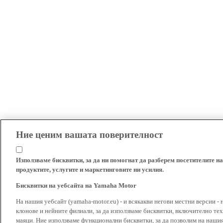
Ние ценим вашата поверителност
Използваме бисквитки, за да ни помогнат да разберем посетителите на
продуктите, услугите и маркетинговите ни усилия.
Бисквитки на уебсайта на Yamaha Motor
На нашия уебсайт (yamaha-motor.eu) - и всякакви негови местни версии - 
клонове и нейните филиали, за да използваме бисквитки, включително тех
маяци. Ние използваме функционални бисквитки, за да позволим на наши