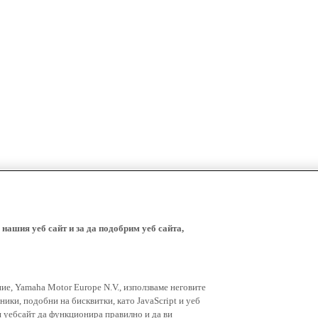
 нашия уеб сайт и за да подобрим уеб сайта,
ние, Yamaha Motor Europe N.V., използваме неговите
ники, подобни на бисквитки, като JavaScript и уеб
я уебсайт да функционира правилно и да ви