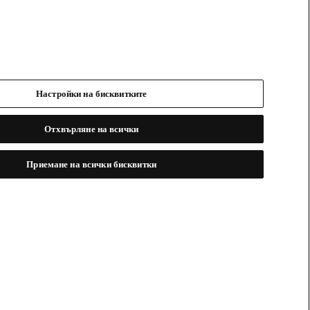
Настройки на бисквитките
Отхвърляне на всички
Приемане на всички бисквитки