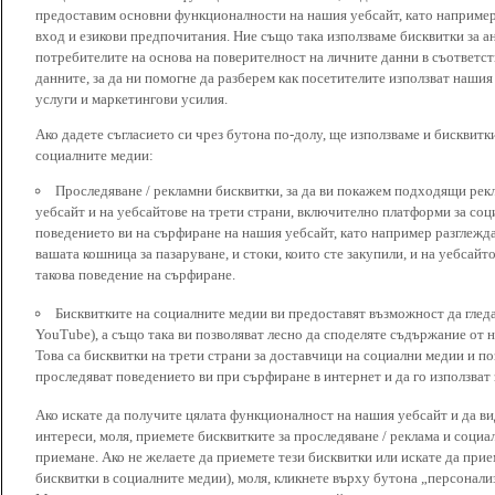
предоставим основни функционалности на нашия уебсайт, като наприме
вход и езикови предпочитания. Ние също така използваме бисквитки за ан
потребителите на основа на поверителност на личните данни в съответст
данните, за да ни помогне да разберем как посетителите използват наши
услуги и маркетингови усилия.
Ако дадете съгласието си чрез бутона по-долу, ще използваме и бисквитки
социалните медии:
Проследяване / рекламни бисквитки, за да ви покажем подходящи рек
уебсайт и на уебсайтове на трети страни, включително платформи за соц
поведението ви на сърфиране на нашия уебсайт, като например разглежда
вашата кошница за пазаруване, и стоки, които сте закупили, и на уебсайт
такова поведение на сърфиране.
Бисквитките на социалните медии ви предоставят възможност да глед
YouTube), а също така ви позволяват лесно да споделяте съдържание от 
Това са бисквитки на трети страни за доставчици на социални медии и по
проследяват поведението ви при сърфиране в интернет и да го използват 
Ако искате да получите цялата функционалност на нашия уебсайт и да ви
интереси, моля, приемете бисквитките за проследяване / реклама и социа
приемане. Ако не желаете да приемете тези бисквитки или искате да при
бисквитки в социалните медии), моля, кликнете върху бутона „персонали