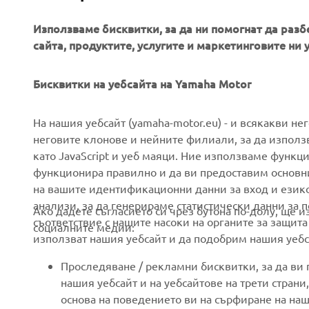
Използваме бисквитки, за да ни помогнат да разб
сайта, продуктите, услугите и маркетинговите ни 
Бисквитки на уебсайта на Yamaha Motor
CORPORATE
FOR BUSINESS
На нашия уебсайт (yamaha-motor.eu) - и всякакви не
неговите клонове и нейните филиали, за да използ
като JavaScript и уеб маяци. Ние използваме функц
About us
eBike systems
функционира правилно и да ви предоставим основн
News
Authorities
на вашите идентификационни данни за вход и език
анализи, за да генерираме статистически данни за 
Events
Golfcourses
Ако дадете съгласието си чрез бутона по-долу, ще 
съответствие с нашите насоки на органите за защита
социалните медии:
Press
First responders
използват нашия уебсайт и да подобрим нашия уебса
Brochures
Driving schools
Проследяване / рекламни бисквитки, за да ви
Working at Yamaha
Robotics
нашия уебсайт и на уебсайтове на трети стран
основа на поведението ви на сърфиране на наш
Become a Dealer
Partnerships