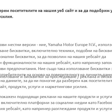
ерем посетителите на нашия уеб сайт и за да подобрим 
усилия.
MORE YAMAHA
SUPPORT
гови местни версии - ние, Yamaha Motor Europe N.V., изпол
ваме бисквитки, включително техники, подобни на бискви
ионални бисквитки, за да позволим на нашия уебсайт да
MyYamaha
Parts Catalogue
и функционалности на нашия уебсайт, като например запо
Yamaha Music
Book Maintenance
ови предпочитания. Ние също така използваме бисквитки 
потребителите на основа на поверителност на личните данн
Yamaha Racing
Dealer locator
използваме и бисквитки за проследяване / реклама и бискв
 на данните, за да ни помогне да разберем как посетители
Yamaha Motor Global
Management of Waste
йт, продукти, услуги и маркетингови усилия.
Batteries
Mobile Apps
 покажем подходящи реклами на нашите продукти и услуги
и, включително платформи за социални медии като Faceboo
ия уебсайт, като например разглеждани продукти и услуги.