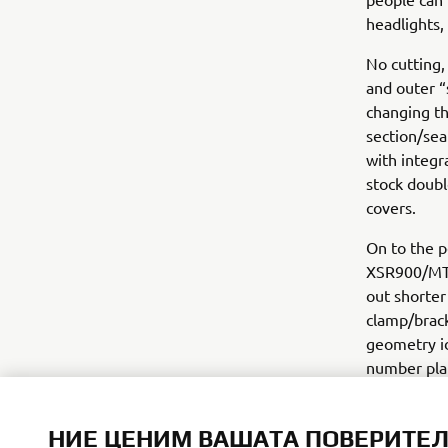
headlights,
No cutting,
and outer “
changing th
section/sea
with integr
stock double
covers.
On to the p
XSR900/MT09
out shorter
clamp/brack
geometry id
number plat
we like to 
Beringer Br
НИЕ ЦЕНИМ ВАШАТА ПОВЕРИТЕ
different m