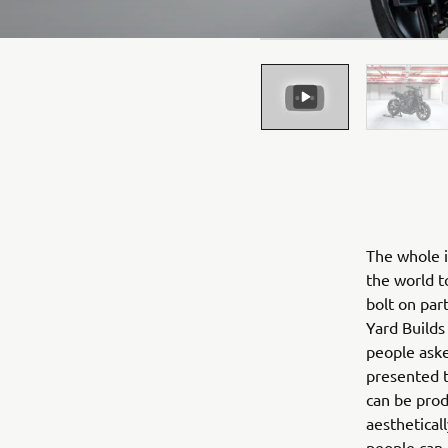
The whole i
the world t
bolt on par
Yard Builds
people aske
presented t
can be produ
aestheticall
people can 