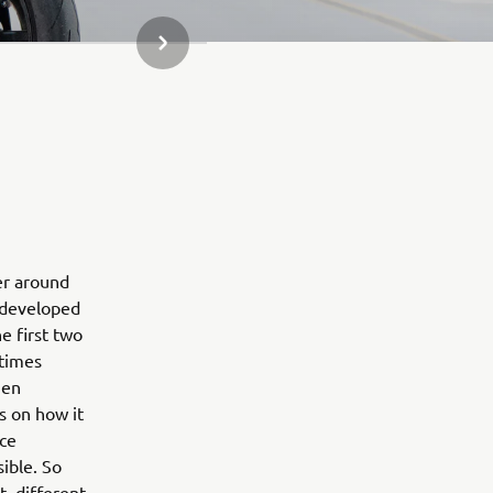
СЛЕДВАЩ ЕЛЕМЕНТ ОТ ГАЛЕРИЯТА
er around
r developed
e first two
 times
hen
us on how it
ice
sible. So
, different