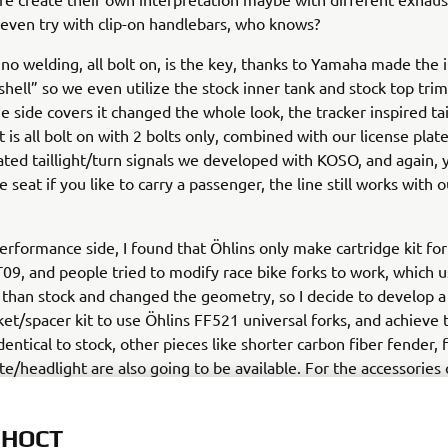
 even try with clip-on handlebars, who knows?
 no welding, all bolt on, is the key, thanks to Yamaha made the 
shell” so we even utilize the stock inner tank and stock top trim,
e side covers it changed the whole look, the tracker inspired tai
t is all bolt on with 2 bolts only, combined with our license plat
ated taillight/turn signals we developed with KOSO, and again, 
 seat if you like to carry a passenger, the line still works with 
erformance side, I found that Öhlins only make cartridge kit for
, and people tried to modify race bike forks to work, which u
 than stock and changed the geometry, so I decide to develop a 
et/spacer kit to use Öhlins FF521 universal forks, and achieve 
entical to stock, other pieces like shorter carbon fiber fender, 
e/headlight are also going to be available. For the accessories 
use our usual supporter like BST Carbon Fiber wheels, SC Projec
akes, and Pirelli Tires, but we do like to encourage people to e
ЛНОСТ
ix and matching parts with our kits.