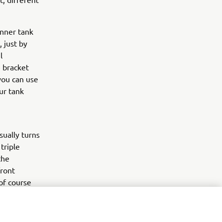
inner tank
 just by
l
e bracket
you can use
our tank
sually turns
triple
the
front
of course
t exhausts,
xplore