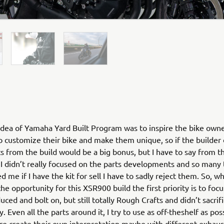
dea of Yamaha Yard Built Program was to inspire the bike own
o customize their bike and make them unique, so if the builde
ts from the build would be a big bonus, but I have to say from th
 I didn’t really focused on the parts developments and so many
d me if I have the kit for sell I have to sadly reject them. So, w
he opportunity for this XSR900 build the first priority is to foc
ced and bolt on, but still totally Rough Crafts and didn’t sacrif
y. Even all the parts around it, I try to use as off-theshelf as pos
re create their own interpretation maybe with different exhaust