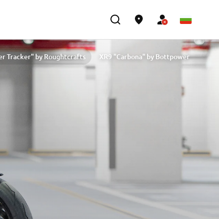
er Tracker" by Roughtcrafts
XR9 "Carbona" by Bottpower