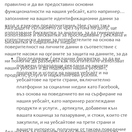
правилно и да ви предоставим основни
функционалности на нашия уебсайт, като например
запомняне на вашите идентификационни данни за
вход и езикови предпочитания. Ние също така
Ако дадете съгласието си чрез бутона по-долу, ще
CORPORATE
използваме бисквитки за анализи, за да генерираме
използваме и бисквитки за проследяване / реклама и
статистически данни за потребителите на основа на
бисквитки в социалните медии:
поверителност на личните данни в съответствие с
FOR BUSINESS
нашите насоки на органите за защита на данните, за да
Проследяване / рекламни бисквитки, за да ви
ни помогне да разберем как посетителите използват
MORE YAMAHA
покажем подходящи реклами на нашите
нашия уебсайт и да подобрим нашия уебсайт,
продукти и услуги на нашия уебсайт и на
продукти, услуги и маркетингови усилия.
уебсайтове на трети страни, включително
SUPPORT
платформи за социални медии като Facebook,
въз основа на поведението ви на сърфиране на
нашия уебсайт, като например разглеждани
НОВИНАРСКИ БЮЛЕТИН
продукти и услуги. , артикули, добавени към
вашата кошница за пазаруване, и стоки, които сте
Бъдете първите, които ще научат за най-новите оферти,
специални събития, нови модели и много други
закупили, и на уебсайтове на трети страни и
вашите интереси, получени от такова поведение
Ако искате да получите цялата функционалност на