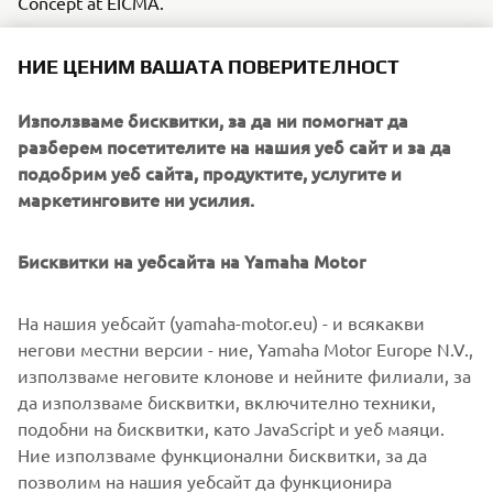
Concept at EICMA.
2017 WR450F Rally
НИЕ ЦЕНИМ ВАШАТА ПОВЕРИТЕЛНОСТ
On the 2nd of January 2017, the Yamalube Yamaha
Official Rally Team will leave the start line for stage one of
Използваме бисквитки, за да ни помогнат да
the 2017 Dakar Rally. Experience the 2017 WR450F Rally
разберем посетителите на нашия уеб сайт и за да
yourself at the EICMA Motorcycle Show in Milan and don't
подобрим уеб сайта, продуктите, услугите и
forget to follow the Yamalube Yamaha Official Rally
маркетинговите ни усилия.
Team's 2017 Dakar challenge via www.yamaha-racing.com
Race Ready 2017 YZF-R6
Бисквитки на уебсайта на Yamaha Motor
Yamaha welcomed all thrill seekers into 'ouR World' with
the launch of the race-ready YZF-R6 at the EICMA
На нашия уебсайт (yamaha-motor.eu) - и всякакви
International Motorcycle Exhibition in Milan.
негови местни версии - ние, Yamaha Motor Europe N.V.,
New Yamaha REVS collection
използваме неговите клонове и нейните филиали, за
Launching this November at EICMA Milan, the REVS
да използваме бисквитки, включително техники,
collection brings Yamaha's racing history into the hearts of
подобни на бисквитки, като JavaScript и уеб маяци.
all ages with a modern twist.
Ние използваме функционални бисквитки, за да
позволим на нашия уебсайт да функционира