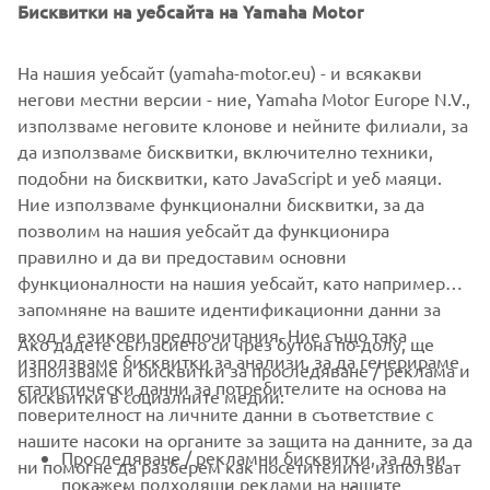
Бисквитки на уебсайта на Yamaha Motor
wheelbase of 1450mm - and the front and rear suspension
systems run with Sport Tourer specific settings.
На нашия уебсайт (yamaha-motor.eu) - и всякакви
This versatile and exciting bike is going to be with you
негови местни версии - ние, Yamaha Motor Europe N.V.,
when those future experiences are burned into your
използваме неговите клонове и нейните филиали, за
consciousness. And it can help you to turn your story into
да използваме бисквитки, включително техники,
anything you want – whether alone or with friends. New
подобни на бисквитки, като JavaScript и уеб маяци.
Tracer 700. Turn your Story
Ние използваме функционални бисквитки, за да
позволим на нашия уебсайт да функционира
правилно и да ви предоставим основни
функционалности на нашия уебсайт, като например
запомняне на вашите идентификационни данни за
вход и езикови предпочитания. Ние също така
Ако дадете съгласието си чрез бутона по-долу, ще
CORPORATE
използваме бисквитки за анализи, за да генерираме
използваме и бисквитки за проследяване / реклама и
статистически данни за потребителите на основа на
бисквитки в социалните медии:
поверителност на личните данни в съответствие с
FOR BUSINESS
нашите насоки на органите за защита на данните, за да
Проследяване / рекламни бисквитки, за да ви
ни помогне да разберем как посетителите използват
MORE YAMAHA
покажем подходящи реклами на нашите