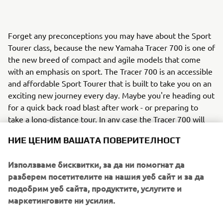
Forget any preconceptions you may have about the Sport
Tourer class, because the new Yamaha Tracer 700 is one of
the new breed of compact and agile models that come
with an emphasis on sport. The Tracer 700 is an accessible
and affordable Sport Tourer that is built to take you on an
exciting new journey every day. Maybe you're heading out
for a quick back road blast after work - or preparing to
take a long-distance tour. In any case the Tracer 700 will
take you on your own roads of life.
НИЕ ЦЕНИМ ВАШАТА ПОВЕРИТЕЛНОСТ
The Tracer 700's inline 2-cylinder 689cc engine has been
developed using Yamaha's 'crossplane philosophy',
Използваме бисквитки, за да ни помогнат да
producing a strong feeling of acceleration and great
разберем посетителите на нашия уеб сайт и за да
traction for an exciting ride. And to ensure that the Tracer
подобрим уеб сайта, продуктите, услугите и
700 is ready to perform in a wide range of sports and
маркетинговите ни усилия.
touring situations, the chassis comes with a range of
exclusive features. The long aluminium swingarm gives a