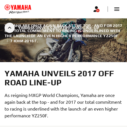
YAMAHA ARE ONCE AGAIN BACK AT THE TOP - AND FOR 2017
YAMAHA UNVEILS 2017 OFF ROAD LINE-UP
OUR TOTAL COMMITMENT TO RACING IS UNDERLINED WITH
THE LAUNCH OF AN EVEN HIGHER PERFORMANCE YZ250F
|
7 ЮНИ 2016 Г.
YAMAHA UNVEILS 2017 OFF
ROAD LINE-UP
As reigning MXGP World Champions, Yamaha are once
again back at the top - and for 2017 our total commitment
to racing is underlined with the launch of an even higher
performance YZ250F.