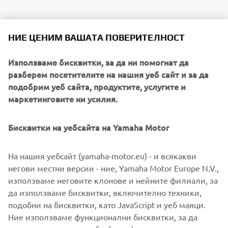
НИЕ ЦЕНИМ ВАШАТА ПОВЕРИТЕЛНОСТ
As reigning MXGP World Champions, Yamaha are once
again back at the top - and for 2017 our total commitment
Използваме бисквитки, за да ни помогнат да
to racing is underlined with the launch of an even higher
разберем посетителите на нашия уеб сайт и за да
performance YZ250F.
подобрим уеб сайта, продуктите, услугите и
Equipped with a newly designed reverse cylinder head,
маркетинговите ни усилия.
this innovative motocross bike delivers increased pulling
power and improved acceleration. Benefitting from
Бисквитки на уебсайта на Yamaha Motor
refined handling and suspension for 2017 - together with
slicker-shifting transmission and improved braking - the
На нашия уебсайт (yamaha-motor.eu) - и всякакви
YZ250F is the clear choice for amateurs and professionals.
негови местни версии - ние, Yamaha Motor Europe N.V.,
With detail changes and new graphics for every YZ-F and
използваме неговите клонове и нейните филиали, за
YZ motocross bike and both WR-F enduro models, the
да използваме бисквитки, включително техники,
2017 Yamaha Off Road range gives all riders the chance to
подобни на бисквитки, като JavaScript и уеб маяци.
experience factory performance with Yamaha quality.
Ние използваме функционални бисквитки, за да