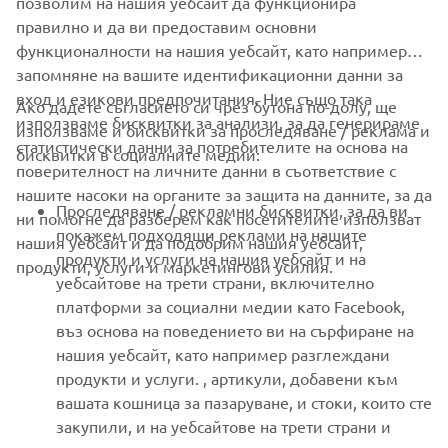
позволим на нашия уебсайт да функционира
правилно и да ви предоставим основни
функционалности на нашия уебсайт, като например
запомняне на вашите идентификационни данни за
вход и езикови предпочитания. Ние също така
Ако дадете съгласието си чрез бутона по-долу, ще
CORPORATE
използваме бисквитки за анализи, за да генерираме
използваме и бисквитки за проследяване / реклама и
статистически данни за потребителите на основа на
бисквитки в социалните медии:
поверителност на личните данни в съответствие с
FOR BUSINESS
нашите насоки на органите за защита на данните, за да
Проследяване / рекламни бисквитки, за да ви
ни помогне да разберем как посетителите използват
MORE YAMAHA
покажем подходящи реклами на нашите
нашия уебсайт и да подобрим нашия уебсайт,
продукти и услуги на нашия уебсайт и на
продукти, услуги и маркетингови усилия.
уебсайтове на трети страни, включително
SUPPORT
платформи за социални медии като Facebook,
въз основа на поведението ви на сърфиране на
нашия уебсайт, като например разглеждани
НОВИНАРСКИ БЮЛЕТИН
продукти и услуги. , артикули, добавени към
вашата кошница за пазаруване, и стоки, които сте
Бъдете първите, които ще научат за най-новите оферти,
специални събития, нови модели и много други
закупили, и на уебсайтове на трети страни и