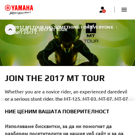
THE 2017 MT TOUR HAS SOMETHING FOR EVERYONE
|
JOIN THE 2017 MT TOUR
15 МАРТ 2017 Г.
JOIN THE 2017 MT TOUR
Whether you are a novice rider, an experienced daredevil
or a serious stunt rider, the MT-125, MT-03, MT-07, MT-07
Moto Cage, MT-09 and MT-10 machines have what it takes
НИЕ ЦЕНИМ ВАШАТА ПОВЕРИТЕЛНОСТ
to bring the Dark Side of Japan to all levels of riding.
Използваме бисквитки, за да ни помогнат да
разберем посетителите на нашия уеб сайт и за да