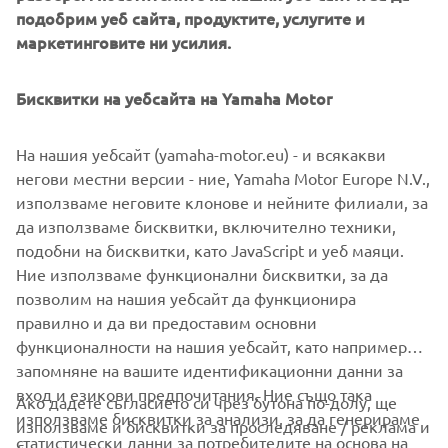
подобрим уеб сайта, продуктите, услугите и
маркетинговите ни усилия.
Alongside the incredible Hyper Naked range and 2017
accessories, the 2017 MT Tour will be supported by a
limited selection of like-minded premium partners.
Бисквитки на уебсайта на Yamaha Motor
So, if you're ready to take the next step and rise up your
На нашия уебсайт (yamaha-motor.eu) - и всякакви
darkness, check
www.yamaha-darkside.com
or visit your
негови местни версии - ние, Yamaha Motor Europe N.V.,
local Yamaha dealer for more information.
използваме неговите клонове и нейните филиали, за
Get signed up and join SHARK Helmets, Akrapovič,
да използваме бисквитки, включително техники,
Yamaha Music, TomTom and of course Yamaha on the
подобни на бисквитки, като JavaScript и уеб маяци.
2017 MT Tour!
Ние използваме функционални бисквитки, за да
позволим на нашия уебсайт да функционира
правилно и да ви предоставим основни
функционалности на нашия уебсайт, като например
запомняне на вашите идентификационни данни за
вход и езикови предпочитания. Ние също така
Ако дадете съгласието си чрез бутона по-долу, ще
CORPORATE
използваме бисквитки за анализи, за да генерираме
използваме и бисквитки за проследяване / реклама и
статистически данни за потребителите на основа на