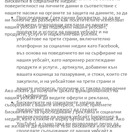
бисквитки в социалните медии:
поверителност на личните данни в съответствие с
FOR BUSINESS
нашите насоки на органите за защита на данните, за да
Проследяване / рекламни бисквитки, за да ви
ни помогне да разберем как посетителите използват
MORE YAMAHA
покажем подходящи реклами на нашите
нашия уебсайт и да подобрим нашия уебсайт,
продукти и услуги на нашия уебсайт и на
продукти, услуги и маркетингови усилия.
уебсайтове на трети страни, включително
SUPPORT
платформи за социални медии като Facebook,
въз основа на поведението ви на сърфиране на
нашия уебсайт, като например разглеждани
НОВИНАРСКИ БЮЛЕТИН
продукти и услуги. , артикули, добавени към
вашата кошница за пазаруване, и стоки, които сте
Бъдете първите, които ще научат за най-новите оферти,
специални събития, нови модели и много други
закупили, и на уебсайтове на трети страни и
вашите интереси, получени от такова поведение
Ако искате да получите цялата функционалност на
на сърфиране.
нашия уебсайт и да видите оферти и реклами,
Бисквитките на социалните медии ви
съобразени с вашите интереси, моля, приемете
предоставят възможност да гледате
АБОНИРАНЕ
бисквитките за проследяване / реклама и социални
видеоклипове на нашия уебсайт (например в
медии, като кликнете върху бутона за приемане. Ако
YouTube), а също така ви позволяват лесно да
не желаете да приемете тези бисквитки или искате
Прочетете нашата Политика за поверителност, за да научите
споделяте съдържание от нашия уебсайт в
как обработваме вашите лични данни:
Политика за защита на