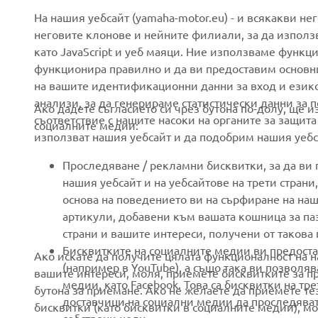
CORPORATE
FOR BUSINESS
На нашия уебсайт (yamaha-motor.eu) - и всякакви не
неговите клонове и нейните филиали, за да използ
като JavaScript и уеб маяци. Ние използваме функц
About us
eBike systems
функционира правилно и да ви предоставим основн
News
Authorities
на вашите идентификационни данни за вход и език
анализи, за да генерираме статистически данни за 
Events
Golfcourses
Ако дадете съгласието си чрез бутона по-долу, ще 
съответствие с нашите насоки на органите за защита
социалните медии:
Press
First responders
използват нашия уебсайт и да подобрим нашия уебса
Brochures
Driving schools
Проследяване / рекламни бисквитки, за да ви
Working at Yamaha
Robotics
нашия уебсайт и на уебсайтове на трети стран
основа на поведението ви на сърфиране на наш
Become a Dealer
Partnerships
артикули, добавени към вашата кошница за паза
Human Rights Policy
Technical information for
страни и вашите интереси, получени от такова
independent dealers
Бисквитките на социалните медии ви предоста
Ако искате да получите цялата функционалност на н
Sustainability Basic Policy
(например в YouTube), а също така ви позволя
вашите интереси, моля, приемете бисквитките за п
Yamalube Safety Data
Whistleblower Channel
медии, като Facebook. Това са бисквитки на тр
бутона за приемане. Ако не желаете да приемете т
Sheets
доставчици на социални медии да проследяват
бисквитки (като бисквитки в социалните медии), мо