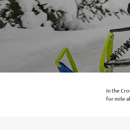
In the Cr
for mile a