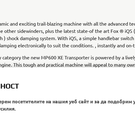
amic and exciting trail-blazing machine with all the advanced t
e other sidewinders, plus the latest state-of the art Fox ® iQS (
h ) shock damping system. With iQS, a simple handlebar switch 
amping electronically to suit the conditions. , instantly and on-
ity category the new MP600 XE Transporter is powered by a lively
ngine. This tough and practical machine will appeal to many own
well as work. The Camso ® 154 track with its 2.25”lugs provide
ich is very valuable when exploring deep snow and provides gre
ЛНОСТ
euvering.
ерем посетителите на нашия уеб сайт и за да подобрим 
усилия.