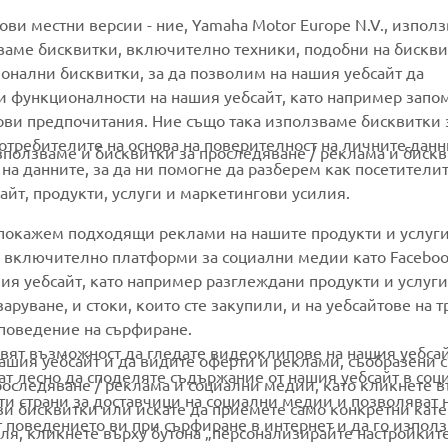
MORE YAMAHA
SUPPORT
гови местни версии - ние, Yamaha Motor Europe N.V., изпол
ваме бисквитки, включително техники, подобни на бискви
ионални бисквитки, за да позволим на нашия уебсайт да
MyYamaha
Parts Catalogue
и функционалности на нашия уебсайт, като например запо
Yamaha Music
Book Maintenance
ови предпочитания. Ние също така използваме бисквитки 
потребителите на основа на поверителност на личните данн
Yamaha Racing
Dealer locator
използваме и бисквитки за проследяване / реклама и бискв
 на данните, за да ни помогне да разберем как посетители
Yamaha Motor Global
Management of Waste
йт, продукти, услуги и маркетингови усилия.
Batteries
Mobile Apps
 покажем подходящи реклами на нашите продукти и услуги
и, включително платформи за социални медии като Faceboo
ия уебсайт, като например разглеждани продукти и услуги.
руване, и стоки, които сте закупили, и на уебсайтове на т
 поведение на сърфиране.
вят възможност да гледате видеоклипове на нашия уебса
ашия уебсайт и да видите оферти и реклами, съобразени с
ват лесно да споделяте съдържание от нашия уебсайт в соц
роследяване / реклама и социални медии, като кликнете в
ети страни за доставчици на социални медии и позволяват 
ези бисквитки или искате да приемете само конкретни кат
 поведението ви при сърфиране в интернет и да го използ
ля, кликнете върху бутона „персонализирайте настройките