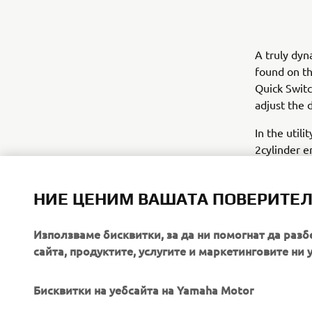
A truly dyn
found on th
Quick Switc
adjust the d
In the util
2cylinder e
leisure as 
traction wh
НИЕ ЦЕНИМ ВАШАТА ПОВЕРИТЕ
tight mano
Използваме бисквитки, за да ни помогнат да разб
сайта, продуктите, услугите и маркетинговите ни 
Бисквитки на уебсайта на Yamaha Motor