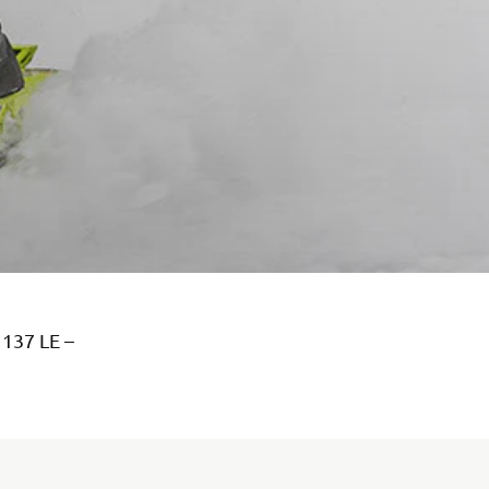
 137 LE –