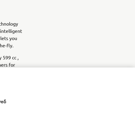
echnology
intelligent
lets you
the-fly.
 599 cc ,
ers for
s optimum
at grip for
уеб