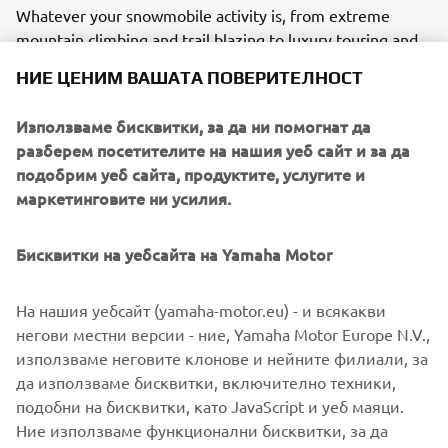
Whatever your snowmobile activity is, from extreme
mountain climbing and trail blazing to luxury touring and
adventurous exploring, the new line-up brings ultra-
НИЕ ЦЕНИМ ВАШАТА ПОВЕРИТЕЛНОСТ
reliable and high-performance snowmobiles.
Използваме бисквитки, за да ни помогнат да
Meet the new Sidewinder X-TX 146 LE , our exciting,
разберем посетителите на нашия уеб сайт и за да
turbo-powered, adventure machine which will urge you to
подобрим уеб сайта, продуктите, услугите и
go exploring a bit further - and faster!
маркетинговите ни усилия.
Discover the all-new Sidewinder S-TX GT 146, the ultimate
touring snowmobiler’s dream and the Sidewinder M-TX-LE
Бисквитки на уебсайта на Yamaha Motor
153 , a powder-conquering, steep-climbing
muscle machine.
На нашия уебсайт (yamaha-motor.eu) - и всякакви
негови местни версии - ние, Yamaha Motor Europe N.V.,
използваме неговите клонове и нейните филиали, за
да използваме бисквитки, включително техники,
подобни на бисквитки, като JavaScript и уеб маяци.
Ние използваме функционални бисквитки, за да
LEARN MORE »