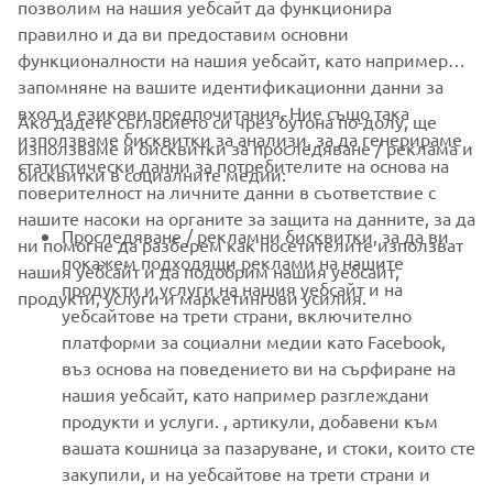
позволим на нашия уебсайт да функционира
правилно и да ви предоставим основни
функционалности на нашия уебсайт, като например
запомняне на вашите идентификационни данни за
вход и езикови предпочитания. Ние също така
Ако дадете съгласието си чрез бутона по-долу, ще
CORPORATE
използваме бисквитки за анализи, за да генерираме
използваме и бисквитки за проследяване / реклама и
статистически данни за потребителите на основа на
бисквитки в социалните медии:
поверителност на личните данни в съответствие с
FOR BUSINESS
нашите насоки на органите за защита на данните, за да
Проследяване / рекламни бисквитки, за да ви
ни помогне да разберем как посетителите използват
MORE YAMAHA
покажем подходящи реклами на нашите
нашия уебсайт и да подобрим нашия уебсайт,
продукти и услуги на нашия уебсайт и на
продукти, услуги и маркетингови усилия.
уебсайтове на трети страни, включително
SUPPORT
платформи за социални медии като Facebook,
въз основа на поведението ви на сърфиране на
нашия уебсайт, като например разглеждани
НОВИНАРСКИ БЮЛЕТИН
продукти и услуги. , артикули, добавени към
вашата кошница за пазаруване, и стоки, които сте
Бъдете първите, които ще научат за най-новите оферти,
специални събития, нови модели и много други
закупили, и на уебсайтове на трети страни и