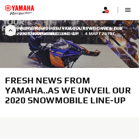
YAMAHA INVITES YOU TO “RIDE YOUR PATH” WITH THE
FRESH NEWS FROM YAMAHA..AS WE UNVEIL OUR
NEW 2020 SNOWMOBILE LINE-UP!
2020 SNOWMOBILE LINE-UP
|
4 МАРТ 2019 Г.
FRESH NEWS FROM
YAMAHA..AS WE UNVEIL OUR
2020 SNOWMOBILE LINE-UP