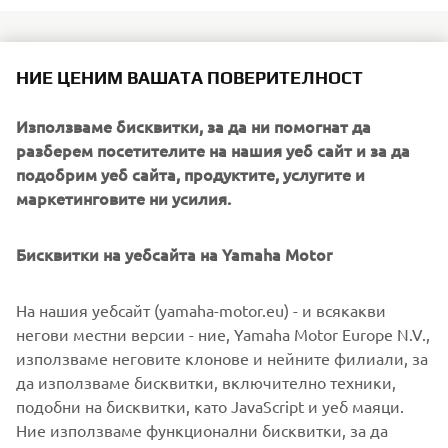
НИЕ ЦЕНИМ ВАШАТА ПОВЕРИТЕЛНОСТ
Drawing on the in-depth knowledge gained from the
development and production of the Tricity 125 and NIKEN
Използваме бисквитки, за да ни помогнат да
Leaning Multi Wheel (LMW) models, Yamaha’s designers
разберем посетителите на нашия уеб сайт и за да
have created a fashionable, modern and dynamic 3-wheel
подобрим уеб сайта, продуктите, услугите и
scooter that is targeted at the top end of the market.
маркетинговите ни усилия.
Based closely on the 3CT prototype that attracted huge
Бисквитки на уебсайта на Yamaha Motor
interest when it first went on display in 2018, the Tricity
300 is ready to make a great impression in 2020 with its
best-in-class specification, competitive price and unrivalled
На нашия уебсайт (yamaha-motor.eu) - и всякакви
quality.
негови местни версии - ние, Yamaha Motor Europe N.V.,
използваме неговите клонове и нейните филиали, за
да използваме бисквитки, включително техники,
подобни на бисквитки, като JavaScript и уеб маяци.
Ние използваме функционални бисквитки, за да
DISCOVER TRICITY 300