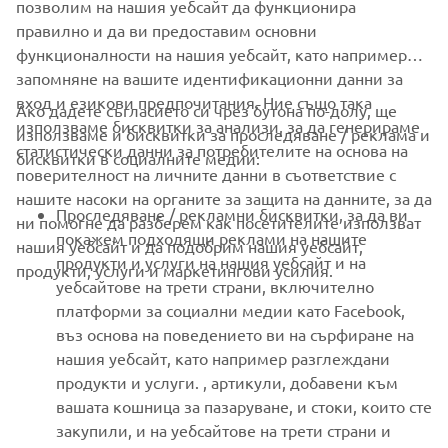
позволим на нашия уебсайт да функционира
правилно и да ви предоставим основни
функционалности на нашия уебсайт, като например
запомняне на вашите идентификационни данни за
вход и езикови предпочитания. Ние също така
Ако дадете съгласието си чрез бутона по-долу, ще
CORPORATE
използваме бисквитки за анализи, за да генерираме
използваме и бисквитки за проследяване / реклама и
статистически данни за потребителите на основа на
бисквитки в социалните медии:
поверителност на личните данни в съответствие с
FOR BUSINESS
нашите насоки на органите за защита на данните, за да
Проследяване / рекламни бисквитки, за да ви
ни помогне да разберем как посетителите използват
MORE YAMAHA
покажем подходящи реклами на нашите
нашия уебсайт и да подобрим нашия уебсайт,
продукти и услуги на нашия уебсайт и на
продукти, услуги и маркетингови усилия.
уебсайтове на трети страни, включително
SUPPORT
платформи за социални медии като Facebook,
въз основа на поведението ви на сърфиране на
нашия уебсайт, като например разглеждани
НОВИНАРСКИ БЮЛЕТИН
продукти и услуги. , артикули, добавени към
вашата кошница за пазаруване, и стоки, които сте
Бъдете първите, които ще научат за най-новите оферти,
специални събития, нови модели и много други
закупили, и на уебсайтове на трети страни и