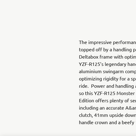
The impressive performanc
topped off by a handling 
Deltabox frame with opti
YZF-R125’s legendary hand
aluminium swingarm compl
optimizing rigidity for a s
ride. Power and handling 
so this YZF-R125 Monste
Edition offers plenty of se
including an accurate A&am
clutch, 41mm upside down 
handle crown and a beefy 