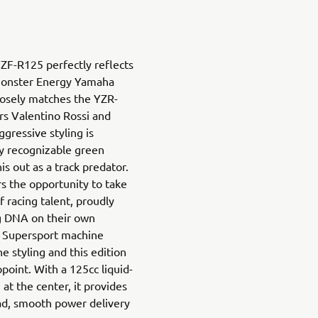
YZF-R125 perfectly reflects
 Monster Energy Yamaha
losely matches the YZR-
s Valentino Rossi and
gressive styling is
ly recognizable green
s out as a track predator.
ers the opportunity to take
f racing talent, proudly
g DNA on their own
e Supersport machine
e styling and this edition
point. With a 125cc liquid-
at the center, it provides
ad, smooth power delivery