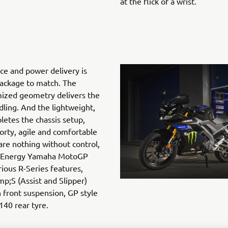
at the flick of a wrist.
e and power delivery is
package to match. The
mized geometry delivers the
ling. And the lightweight,
etes the chassis setup,
porty, agile and comfortable
are nothing without control,
r Energy Yamaha MotoGP
rious R-Series features,
p;S (Assist and Slipper)
front suspension, GP style
140 rear tyre.