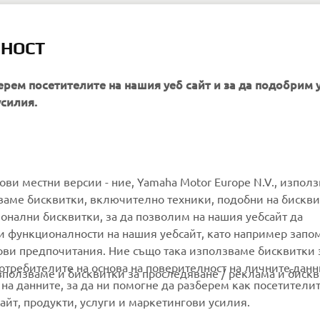
ЛНОСТ
onster Energy Yamaha MotoGP >
ерем посетителите на нашия уеб сайт и за да подобрим 
усилия.
MORE YAMAHA
SUPPORT
гови местни версии - ние, Yamaha Motor Europe N.V., изпол
ваме бисквитки, включително техники, подобни на бискви
ионални бисквитки, за да позволим на нашия уебсайт да
MyYamaha
Parts Catalogue
и функционалности на нашия уебсайт, като например запо
Yamaha Music
Book Maintenance
ови предпочитания. Ние също така използваме бисквитки 
потребителите на основа на поверителност на личните данн
Yamaha Racing
Dealer locator
използваме и бисквитки за проследяване / реклама и бискв
 на данните, за да ни помогне да разберем как посетители
Yamaha Motor Global
Management of Waste
йт, продукти, услуги и маркетингови усилия.
Batteries