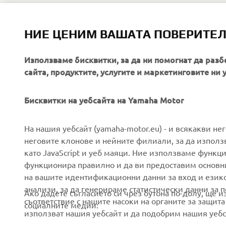
НИЕ ЦЕНИМ ВАШАТА ПОВЕРИТЕ
YZF-R125 M
Използваме бисквитки, за да ни помогнат да разб
сайта, продуктите, услугите и маркетинговите ни 
Бисквитки на уебсайта на Yamaha Motor
CORPORATE
FOR BUSINESS
На нашия уебсайт (yamaha-motor.eu) - и всякакви не
неговите клонове и нейните филиали, за да използ
като JavaScript и уеб маяци. Ние използваме функц
About us
eBike systems
функционира правилно и да ви предоставим основн
News
Authorities
на вашите идентификационни данни за вход и език
анализи, за да генерираме статистически данни за 
Events
Golfcourses
Ако дадете съгласието си чрез бутона по-долу, ще 
съответствие с нашите насоки на органите за защита
социалните медии:
Press
First responders
използват нашия уебсайт и да подобрим нашия уебса