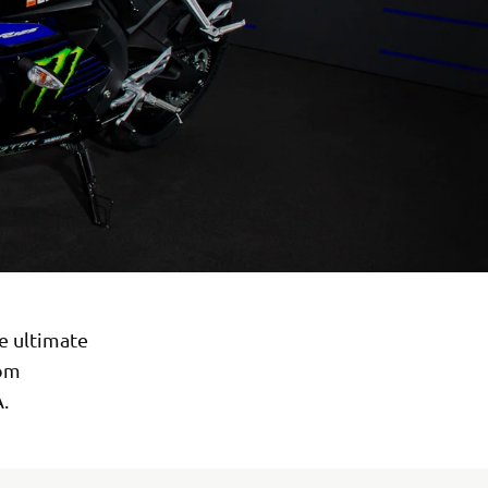
e ultimate
rom
.