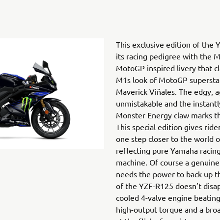
This exclusive edition of the 
its racing pedigree with the
MotoGP inspired livery that c
M1s look of MotoGP superstar
Maverick Viñales. The edgy, ag
unmistakable and the instant
Monster Energy claw marks thi
This special edition gives rid
one step closer to the world o
reflecting pure Yamaha racin
machine. Of course a genuin
needs the power to back up th
of the YZF-R125 doesn’t disap
cooled 4-valve engine beating 
high-output torque and a bro