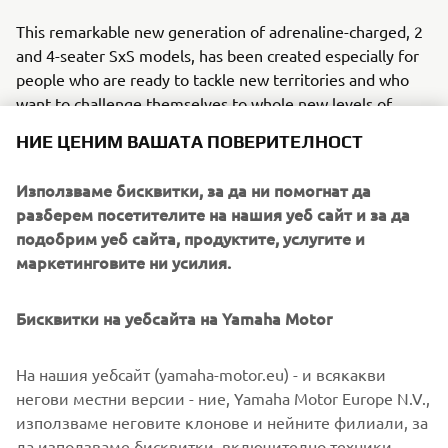
This remarkable new generation of adrenaline-charged, 2
and 4-seater SxS models, has been created especially for
people who are ready to tackle new territories and who
want to challenge themselves to whole new levels of
excitement.
НИЕ ЦЕНИМ ВАШАТА ПОВЕРИТЕЛНОСТ
The Online Ordering System will enable customers to
Използваме бисквитки, за да ни помогнат да
reserve any of the four below mentioned Leisure Side-by-
разберем посетителите на нашия уеб сайт и за да
Side models:
подобрим уеб сайта, продуктите, услугите и
Wolverine® RMAX™ 2 1000
маркетинговите ни усилия.
Wolverine® RMAX™ 2 1000 SE
Wolverine® RMAX™ 4 1000
Бисквитки на уебсайта на Yamaha Motor
Wolverine® RMAX™ 4 1000 SE
Reserve now and be among the first to feel the proven
На нашия уебсайт (yamaha-motor.eu) - и всякакви
thrill or RMAX!
негови местни версии - ние, Yamaha Motor Europe N.V.,
използваме неговите клонове и нейните филиали, за
да използваме бисквитки, включително техники,