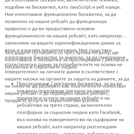
подобни на бисквитки, като JavaScript и уеб маяци.
Ние използваме функционални бисквитки, за да
RESERVE NOW!
позволим на нашия уебсайт да функционира
правилно и да ви предоставим основни
функционалности на нашия уебсайт, като например
запомняне на вашите идентификационни данни за
вход и езикови предпочитания. Ние също така
Ако дадете съгласието си чрез бутона по-долу, ще
CORPORATE
използваме бисквитки за анализи, за да генерираме
използваме и бисквитки за проследяване / реклама и
статистически данни за потребителите на основа на
бисквитки в социалните медии:
поверителност на личните данни в съответствие с
FOR BUSINESS
нашите насоки на органите за защита на данните, за да
Проследяване / рекламни бисквитки, за да ви
ни помогне да разберем как посетителите използват
MORE YAMAHA
покажем подходящи реклами на нашите
нашия уебсайт и да подобрим нашия уебсайт,
продукти и услуги на нашия уебсайт и на
продукти, услуги и маркетингови усилия.
уебсайтове на трети страни, включително
SUPPORT
платформи за социални медии като Facebook,
въз основа на поведението ви на сърфиране на
нашия уебсайт, като например разглеждани
НОВИНАРСКИ БЮЛЕТИН
продукти и услуги. , артикули, добавени към