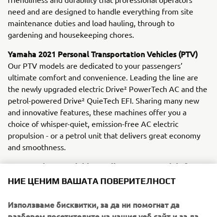
need and are designed to handle everything from site
maintenance duties and load hauling, through to
gardening and housekeeping chores.
Yamaha 2021 Personal Transportation Vehicles (PTV)
Our PTV models are dedicated to your passengers’
ultimate comfort and convenience. Leading the line are
the newly upgraded electric Drive² PowerTech AC and the
petrol-powered Drive² QuieTech EFI. Sharing many new
and innovative features, these machines offer you a
choice of whisper-quiet, emission-free AC electric
propulsion - or a petrol unit that delivers great economy
and smoothness.
YamaTrack® - Available on all Drive2 AC models from
February 2021
НИЕ ЦЕНИМ ВАШАТА ПОВЕРИТЕЛНОСТ
Designed not only to introduce new levels of efficiency to
golf course control and management, but also to offer
Използваме бисквитки, за да ни помогнат да
players a serious enjoyment upgrade, the exclusive new
разберем посетителите на нашия уеб сайт и за да