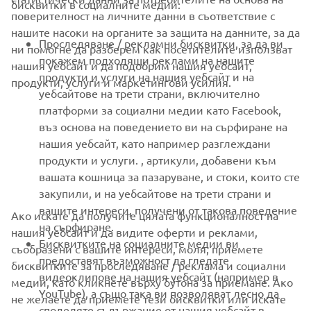
бисквитки в социалните медии:
поверителност на личните данни в съответствие с
FOR BUSINESS
нашите насоки на органите за защита на данните, за да
Проследяване / рекламни бисквитки, за да ви
ни помогне да разберем как посетителите използват
MORE YAMAHA
покажем подходящи реклами на нашите
нашия уебсайт и да подобрим нашия уебсайт,
продукти и услуги на нашия уебсайт и на
продукти, услуги и маркетингови усилия.
уебсайтове на трети страни, включително
SUPPORT
платформи за социални медии като Facebook,
въз основа на поведението ви на сърфиране на
нашия уебсайт, като например разглеждани
НОВИНАРСКИ БЮЛЕТИН
продукти и услуги. , артикули, добавени към
вашата кошница за пазаруване, и стоки, които сте
Бъдете първите, които ще научат за най-новите оферти,
специални събития, нови модели и много други
закупили, и на уебсайтове на трети страни и
вашите интереси, получени от такова поведение
Ако искате да получите цялата функционалност на
на сърфиране.
нашия уебсайт и да видите оферти и реклами,
Бисквитките на социалните медии ви
съобразени с вашите интереси, моля, приемете
предоставят възможност да гледате
АБОНИРАНЕ
бисквитките за проследяване / реклама и социални
видеоклипове на нашия уебсайт (например в
медии, като кликнете върху бутона за приемане. Ако
YouTube), а също така ви позволяват лесно да
не желаете да приемете тези бисквитки или искате
Прочетете нашата Политика за поверителност, за да научите
споделяте съдържание от нашия уебсайт в