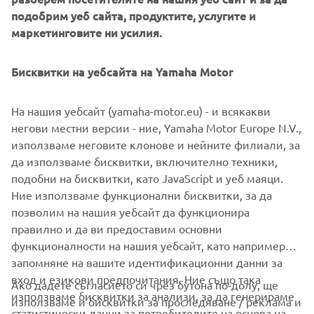
GPS-based YamaTrack® system brings sophisticated
подобрим уеб сайта, продуктите, услугите и
geofencing software on board the golf car, with a multi-
маркетинговите ни усилия.
function, interactive 10” touch-screen display.
Бисквитки на уебсайта на Yamaha Motor
Monitoring and control of the fleet in real time is now far
simpler and more efficient, with YamaTrack® helping with
everything from the scheduling of rounds and speed of
На нашия уебсайт (yamaha-motor.eu) - и всякакви
play, to maintenance and security.
негови местни версии - ние, Yamaha Motor Europe N.V.,
използваме неговите клонове и нейните филиали, за
да използваме бисквитки, включително техники,
подобни на бисквитки, като JavaScript и уеб маяци.
Ние използваме функционални бисквитки, за да
DISCOVER THE RANGE
позволим на нашия уебсайт да функционира
правилно и да ви предоставим основни
функционалности на нашия уебсайт, като например
запомняне на вашите идентификационни данни за
вход и езикови предпочитания. Ние също така
Ако дадете съгласието си чрез бутона по-долу, ще
CORPORATE
използваме бисквитки за анализи, за да генерираме
използваме и бисквитки за проследяване / реклама и
статистически данни за потребителите на основа на