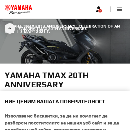
YAMAHA TMAX 20TH ANNIVERSARY : CELEBRATION OF AN
YAMAHA TMAX 20TH ANNIVERSARY
ICON
|
3 МАРТ 2021 Г.
YAMAHA TMAX 20TH
ANNIVERSARY
As a tribute to the outstanding success of the TMAX over
НИЕ ЦЕНИМ ВАШАТА ПОВЕРИТЕЛНОСТ
the past two decades, Yamaha introduce the new TMAX
20th Anniversary.
Използваме бисквитки, за да ни помогнат да
разберем посетителите на нашия уеб сайт и за да
подобрим уеб сайта, продуктите, услугите и