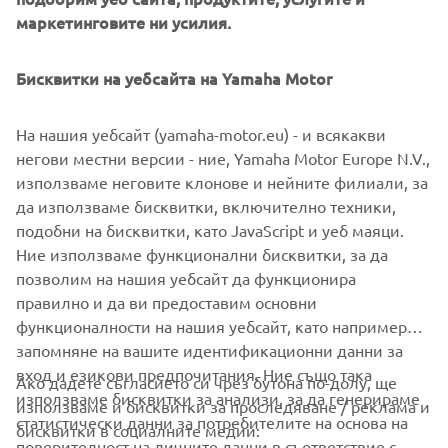
маркетинговите ни усилия.
Featuring a range of exclusive equipment and offered in a
Бисквитки на уебсайта на Yamaha Motor
unique new colour, the TMAX 20th Anniversary celebrates
the continuing success of the world’s most successful
Sport Scooter, and gives TMAX lovers the opportunity to
На нашия уебсайт (yamaha-motor.eu) - и всякакви
own the ultimate edition of this truly remarkable Yamaha.
негови местни версии - ние, Yamaha Motor Europe N.V.,
използваме неговите клонове и нейните филиали, за
да използваме бисквитки, включително техники,
подобни на бисквитки, като JavaScript и уеб маяци.
Ние използваме функционални бисквитки, за да
DISCOVER IT
позволим на нашия уебсайт да функционира
правилно и да ви предоставим основни
функционалности на нашия уебсайт, като например
запомняне на вашите идентификационни данни за
вход и езикови предпочитания. Ние също така
Ако дадете съгласието си чрез бутона по-долу, ще
CORPORATE
използваме бисквитки за анализи, за да генерираме
използваме и бисквитки за проследяване / реклама и
статистически данни за потребителите на основа на
бисквитки в социалните медии:
поверителност на личните данни в съответствие с