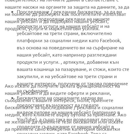
FOR BUSINESS
нашите насоки на органите за защита на данните, за да
Проследяване / рекламни бисквитки, за да ви
ни помогне да разберем как посетителите използват
MORE YAMAHA
покажем подходящи реклами на нашите
нашия уебсайт и да подобрим нашия уебсайт,
продукти и услуги на нашия уебсайт и на
продукти, услуги и маркетингови усилия.
уебсайтове на трети страни, включително
SUPPORT
платформи за социални медии като Facebook,
въз основа на поведението ви на сърфиране на
нашия уебсайт, като например разглеждани
НОВИНАРСКИ БЮЛЕТИН
продукти и услуги. , артикули, добавени към
вашата кошница за пазаруване, и стоки, които сте
Бъдете първите, които ще научат за най-новите оферти,
специални събития, нови модели и много други
закупили, и на уебсайтове на трети страни и
вашите интереси, получени от такова поведение
Ако искате да получите цялата функционалност на
на сърфиране.
нашия уебсайт и да видите оферти и реклами,
Бисквитките на социалните медии ви
съобразени с вашите интереси, моля, приемете
предоставят възможност да гледате
АБОНИРАНЕ
бисквитките за проследяване / реклама и социални
видеоклипове на нашия уебсайт (например в
медии, като кликнете върху бутона за приемане. Ако
YouTube), а също така ви позволяват лесно да
не желаете да приемете тези бисквитки или искате
Прочетете нашата Политика за поверителност, за да научите
споделяте съдържание от нашия уебсайт в
как обработваме вашите лични данни:
Политика за защита на
да приемете само конкретни категории бисквитки
социални медии, като Facebook. Това са
личните данни