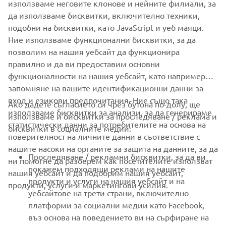
използваме неговите клонове и нейните филиали, за
да използваме бисквитки, включително техники,
подобни на бисквитки, като JavaScript и уеб маяци.
Ние използваме функционални бисквитки, за да
DISCOVER THE RANGE
позволим на нашия уебсайт да функционира
правилно и да ви предоставим основни
функционалности на нашия уебсайт, като например
запомняне на вашите идентификационни данни за
вход и езикови предпочитания. Ние също така
Ако дадете съгласието си чрез бутона по-долу, ще
CORPORATE
използваме бисквитки за анализи, за да генерираме
използваме и бисквитки за проследяване / реклама и
статистически данни за потребителите на основа на
бисквитки в социалните медии:
поверителност на личните данни в съответствие с
FOR BUSINESS
нашите насоки на органите за защита на данните, за да
Проследяване / рекламни бисквитки, за да ви
ни помогне да разберем как посетителите използват
MORE YAMAHA
покажем подходящи реклами на нашите
нашия уебсайт и да подобрим нашия уебсайт,
продукти и услуги на нашия уебсайт и на
продукти, услуги и маркетингови усилия.
уебсайтове на трети страни, включително
SUPPORT
платформи за социални медии като Facebook,
въз основа на поведението ви на сърфиране на