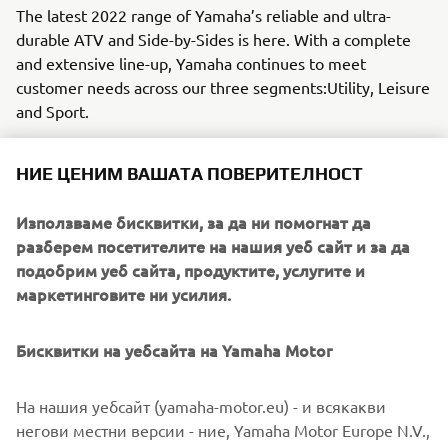
The latest 2022 range of Yamaha’s reliable and ultra-
durable ATV and Side-by-Sides is here. With a complete
and extensive line-up, Yamaha continues to meet
customer needs across our three segments:Utility, Leisure
and Sport.
Introducing new colours and graphics, and additional
НИЕ ЦЕНИМ ВАШАТА ПОВЕРИТЕЛНОСТ
features as standard, the 2022 line-up continues to build
on the reliability and durability expected from Yamaha.
Използваме бисквитки, за да ни помогнат да
As we move forward, our commitment to inspire and to
разберем посетителите на нашия уеб сайт и за да
help everyone is at the forefront of our products. From
подобрим уеб сайта, продуктите, услугите и
rookie to expert, our message it simple: to create
маркетинговите ни усилия.
memorable experiences through our products that allow
our customers to live, work and play in the outdoors with
Бисквитки на уебсайта на Yamaha Motor
unwavering confidence and enjoyment.
Discover the latest offering from Yamaha, with the 2022
На нашия уебсайт (yamaha-motor.eu) - и всякакви
ATV and Side-by-Side range!
негови местни версии - ние, Yamaha Motor Europe N.V.,