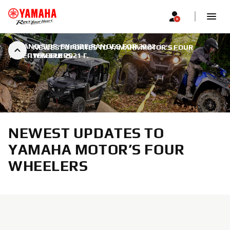
ATV AND SIDE-BY-SIDE RANGES FOR 2022
|
NEWEST UPDATES TO YAMAHA MOTOR’S FOUR
14 СЕПТЕМВРИ 2021 Г.
WHEELERS
NEWEST UPDATES TO
YAMAHA MOTOR’S FOUR
WHEELERS