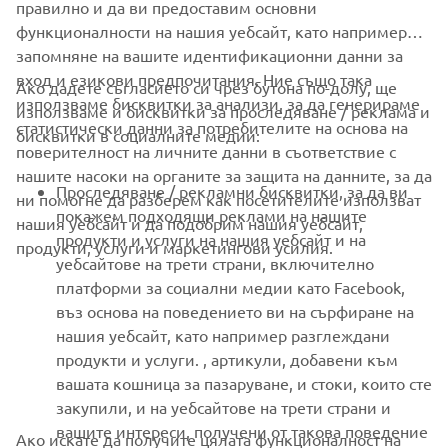
правилно и да ви предоставим основни
функционалности на нашия уебсайт, като например
запомняне на вашите идентификационни данни за
вход и езикови предпочитания. Ние също така
Ако дадете съгласието си чрез бутона по-долу, ще
CORPORATE
използваме бисквитки за анализи, за да генерираме
използваме и бисквитки за проследяване / реклама и
статистически данни за потребителите на основа на
бисквитки в социалните медии:
поверителност на личните данни в съответствие с
FOR BUSINESS
нашите насоки на органите за защита на данните, за да
Проследяване / рекламни бисквитки, за да ви
ни помогне да разберем как посетителите използват
MORE YAMAHA
покажем подходящи реклами на нашите
нашия уебсайт и да подобрим нашия уебсайт,
продукти и услуги на нашия уебсайт и на
продукти, услуги и маркетингови усилия.
уебсайтове на трети страни, включително
SUPPORT
платформи за социални медии като Facebook,
въз основа на поведението ви на сърфиране на
нашия уебсайт, като например разглеждани
НОВИНАРСКИ БЮЛЕТИН
продукти и услуги. , артикули, добавени към
вашата кошница за пазаруване, и стоки, които сте
Бъдете първите, които ще научат за най-новите оферти,
специални събития, нови модели и много други
закупили, и на уебсайтове на трети страни и
вашите интереси, получени от такова поведение
Ако искате да получите цялата функционалност на