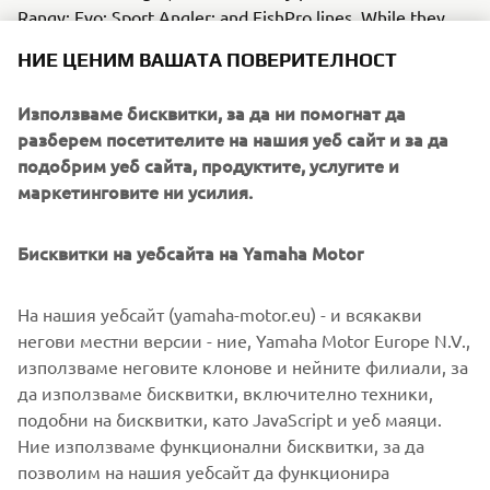
Rangy; Evo; Sport Angler; and FishPro lines. While they
each target a subtly different activity, they are all
НИЕ ЦЕНИМ ВАШАТА ПОВЕРИТЕЛНОСТ
designed to validate customer trust by putting
seaworthiness, endurance and comfort first .
Използваме бисквитки, за да ни помогнат да
разберем посетителите на нашия уеб сайт и за да
As the collaboration between these two premium brands
подобрим уеб сайта, продуктите, услугите и
develops, the sharing of expertise will help bring Finval
маркетинговите ни усилия.
owners a combination of fun, performance and
refinement unmatched in the European fishing boat
Бисквитки на уебсайта на Yamaha Motor
market. Yamaha will be in the perfect position to show
Finval’s expanding European fan base just how exciting
class-leading innovation can feel when it’s underpinned by
На нашия уебсайт (yamaha-motor.eu) - и всякакви
60 years of experience and Revving Hearts…
негови местни версии - ние, Yamaha Motor Europe N.V.,
използваме неговите клонове и нейните филиали, за
да използваме бисквитки, включително техники,
подобни на бисквитки, като JavaScript и уеб маяци.
Ние използваме функционални бисквитки, за да
FULL PRESS RELEASE
позволим на нашия уебсайт да функционира