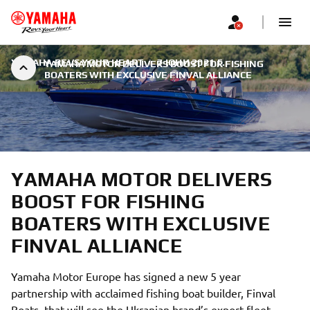
YAMAHA REVS YOUR HEART
|
7 ЮНИ 2021 Г.
YAMAHA MOTOR DELIVERS BOOST FOR FISHING
BOATERS WITH EXCLUSIVE FINVAL ALLIANCE
YAMAHA MOTOR DELIVERS
BOOST FOR FISHING
BOATERS WITH EXCLUSIVE
FINVAL ALLIANCE
Yamaha Motor Europe has signed a new 5 year
partnership with acclaimed fishing boat builder, Finval
Boats, that will see the Ukranian brand’s export fleet