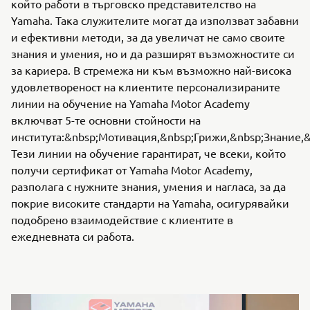
който работи в търговско представителство на
Yamaha. Така служителите могат да използват забавни
и ефективни методи, за да увеличат не само своите
знания и умения, но и да разширят възможностите си
за кариера. В стремежа ни към възможно най-висока
удовлетвореност на клиентите персонализираните
линии на обучение на Yamaha Motor Academy
включват 5-те основни стойности на
института:&nbsp;Мотивация,&nbsp;Грижи,&nbsp;Знание,&
Тези линии на обучение гарантират, че всеки, който
получи сертификат от Yamaha Motor Academy,
разполага с нужните знания, умения и нагласа, за да
покрие високите стандарти на Yamaha, осигурявайки
подобрено взаимодействие с клиентите в
ежедневната си работа.