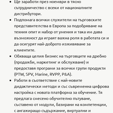
Ще заработи през ноември в тясно
сътрудничество с всеки от националните
дистрибутори.
Подпомага всички служители на търговските
представителства в Европа за подобряване на
техния опит и набор от умения и така им дава
възможност да играят важна роля в работата си и
да осигурят най-доброто изживяване за
клиентите.
Обхваща целия бизнес на търговците на дребно
(продажби, маркетинг и обслужване) и
предоставя програми за всички групи продукти
(PTW, SPV, Marine, RVPP, P&A).
Работи в съответствие с най-новите
дидактически методи и със съвременна цифрова
настройка с новата платформа за обучение. Тя
предлага смесено обучително пътуване,
съставено от модули, базирани на компетенции,
с ангажиращо съдържание, виртуални и