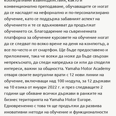
конвенционално преподаване, обучаващите се могат
да се насладят на неформално и по-персонализирано
обучение, като се поддържа забавният аспект на
обучението и те се вдъхновяват да продължат
обучението си. Благодарение на съвременната
платформа за обучение курсовете на обучение могат
да се следват по всяко време на деня на компютър, а
все по-често и от смартфон. Ще бъде предоставено и
приложение, така че всеки да може да бъде свързан
непрекъснато, да следи напредъка си или да споделя
интереси, важни за общността. Yamaha Motor Academy
отваря своите виртуални врати с 12 нови линии на
обучение, включващи над 100 модула, за 12 държави
на 10 езика от януари 2022 г. и през следващите 2
години ще обхване всички държави в рамките на
бизнес територията на Yamaha Motor Europe.
Едновременно с това тя ще продължи да развива
иновативни методи на обучение и функционалности