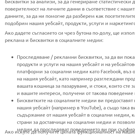
бисквитки за анализи, за да генерираме статистически д
поверителност на личните данни в съответствие с нашите
данните, за да ни помогне да разберем как посетителит
подобрим нашия уебсайт, продукти, услуги и маркетинг
Ако дадете съгласието си чрез бутона по-долу, ще изпо
реклама и бисквитки в социалните медии:
Проследяване / рекламни бисквитки, за да ви по
продукти и услуги на нашия уебсайт и на уебсайтов
платформи за социални медии като Facebook, въз 
на нашия уебсайт, като например разглеждани прод
вашата кошница за пазаруване, и стоки, които сте з
и вашите интереси, получени от такова поведение 
Бисквитките на социалните медии ви предоставят
нашия уебсайт (например в YouTube), а също така 
съдържание от нашия уебсайт в социални медии, ка
страни за доставчици на социални медии и позволя
медии да проследяват поведението ви при сърфира
Ако искате да получите цялата функционалност на наши