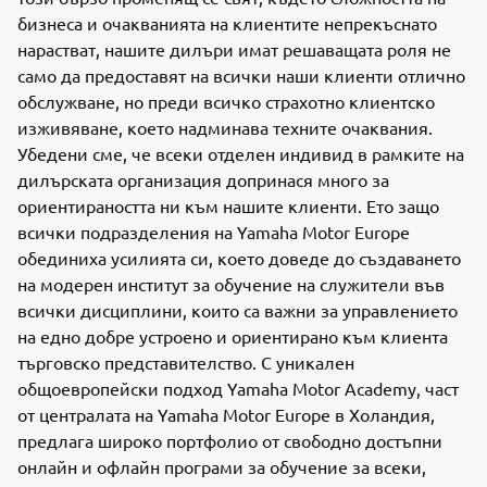
бизнеса и очакванията на клиентите непрекъснато
нарастват, нашите дилъри имат решаващата роля не
само да предоставят на всички наши клиенти отлично
обслужване, но преди всичко страхотно клиентско
изживяване, което надминава техните очаквания.
Убедени сме, че всеки отделен индивид в рамките на
дилърската организация допринася много за
ориентираността ни към нашите клиенти. Ето защо
всички подразделения на Yamaha Motor Europe
обединиха усилията си, което доведе до създаването
на модерен институт за обучение на служители във
всички дисциплини, които са важни за управлението
на едно добре устроено и ориентирано към клиента
търговско представителство. С уникален
общоевропейски подход Yamaha Motor Academy, част
от централата на Yamaha Motor Europe в Холандия,
предлага широко портфолио от свободно достъпни
онлайн и офлайн програми за обучение за всеки,