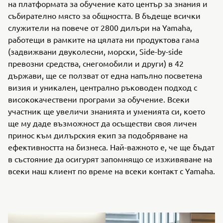
на платформата за обучение като център за знания и
събирателно място за общността. В бъдеще всички
служители на повече от 2800 дилъри на Yamaha,
работещи в рамките на цялата ни продуктова гама
(задвижвани двуколесни, морски, Side-by-side
превозни средства, снегомобили и други) в 42
държави, ще се ползват от една напълно посветена
визия и уникален, централно ръководен подход с
висококачествени програми за обучение. Всеки
участник ще увеличи знанията и уменията си, което
ще му даде възможност да осъществи своя личен
принос към дилърския екип за подобряване на
ефективността на бизнеса. Най-важното е, че ще бъдат
в състояние да осигурят запомнящо се изживяване на
всеки наш клиент по време на всеки контакт с Yamaha.