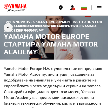
- AN INNOVATIVE SKILLS-DEVELOPMENT INSTITUTION FOR
THE YAMAHA EUROPEAN DEALER NETWORK -
YAMAHA MOTOR EUROPE LAUNCHES THE YAMAHA
|
MOTOR ACADEMY
28 НОЕМВРИ 2021 Г.
YAMAHA MOTOR EUROPE
СТАРТИРА YAMAHA MOTOR
ACADEMY
Yamaha Motor Europe N.V. с удоволствие ви представя
Yamaha Motor Academy, институция, създадена за
подобряване на знанията и уменията в рамките на
европейската мрежа от дилъри и сервизи на Yamaha.
Стартирайки официално през този месец, Yamaha
Motor Academy ще предостави висококачествени
бизнес и технически обучения, както и възможности