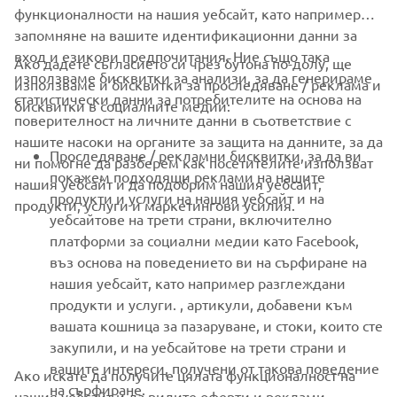
функционалности на нашия уебсайт, като например
запомняне на вашите идентификационни данни за
вход и езикови предпочитания. Ние също така
Ако дадете съгласието си чрез бутона по-долу, ще
CORPORATE
използваме бисквитки за анализи, за да генерираме
използваме и бисквитки за проследяване / реклама и
статистически данни за потребителите на основа на
бисквитки в социалните медии:
поверителност на личните данни в съответствие с
FOR BUSINESS
нашите насоки на органите за защита на данните, за да
Проследяване / рекламни бисквитки, за да ви
ни помогне да разберем как посетителите използват
MORE YAMAHA
покажем подходящи реклами на нашите
нашия уебсайт и да подобрим нашия уебсайт,
продукти и услуги на нашия уебсайт и на
продукти, услуги и маркетингови усилия.
уебсайтове на трети страни, включително
SUPPORT
платформи за социални медии като Facebook,
въз основа на поведението ви на сърфиране на
нашия уебсайт, като например разглеждани
НОВИНАРСКИ БЮЛЕТИН
продукти и услуги. , артикули, добавени към
вашата кошница за пазаруване, и стоки, които сте
Бъдете първите, които ще научат за най-новите оферти,
специални събития, нови модели и много други
закупили, и на уебсайтове на трети страни и
вашите интереси, получени от такова поведение
Ако искате да получите цялата функционалност на
на сърфиране.
нашия уебсайт и да видите оферти и реклами,